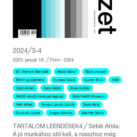
2024╱3-4
2025. január 16.
╱
Print - 2024
60. Velencei Biennálé
Attalai Gábor
Bázis csoport
Böhm-gyűjtemény
Európai Iskola
Günter Brus
HAB
Klájó Adrián
Koós Gábor
Kósa-osztály
MAOE képzőművészeti tagozat
Mobil MADI Múzeum
Réth Alfréd
Révész László László
Stark Attila
Szurcsik József
Üveges Mónika
Wächter Dénes
TARTALOM LEENDÉSEK4 ╱ Sirbik Attila:
A jó munkához idő kell, a rosszhoz még