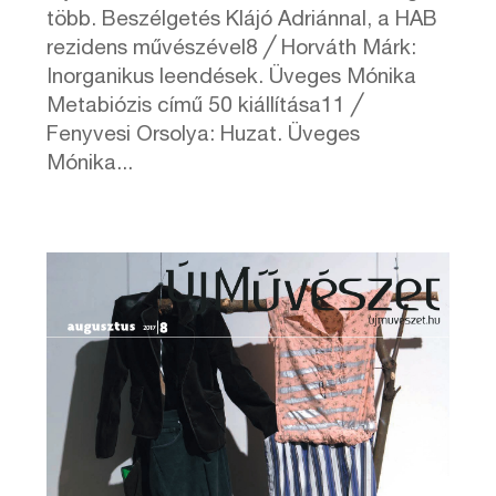
több. Beszélgetés Klájó Adriánnal, a HAB
rezidens művészével8 ╱ Horváth Márk:
Inorganikus leendések. Üveges Mónika
Metabiózis című 50 kiállítása11 ╱
Fenyvesi Orsolya: Huzat. Üveges
Mónika...