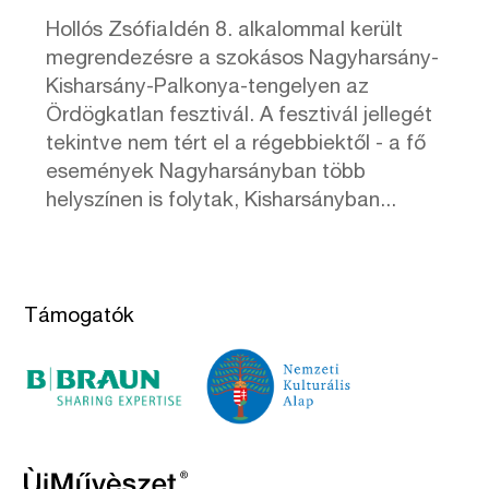
Hollós ZsófiaIdén 8. alkalommal került
megrendezésre a szokásos Nagyharsány-
Kisharsány-Palkonya-tengelyen az
Ördögkatlan fesztivál. A fesztivál jellegét
tekintve nem tért el a régebbiektől - a fő
események Nagyharsányban több
helyszínen is folytak, Kisharsányban...
Támogatók