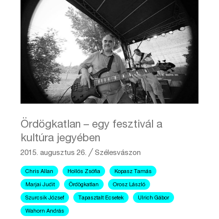
Ördögkatlan – egy fesztivál a
kultúra jegyében
2015. augusztus 26.
╱
Szélesvászon
Chris Allan
Hollós Zsófia
Kopasz Tamás
Marjai Judit
Ördögkatlan
Orosz László
Szurcsik József
Tapasztalt Ecsetek
Ulrich Gábor
Wahorn András