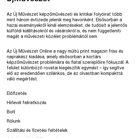
Az Új Művészet képzőművészeti és kritikai folyóirat több
mint három évtizede jelenik meg havonként. Elsősorban a
hazai eseményekről kínál elemzéseket, de tudósít a jelentős
külföldi kiállításokról és vásárokról is, és nem függetleníti
magát a művészeti közélet problémáitól sem.
Az Új Művészet Online a nagy múltú print magazin friss és
naprakész kiadása, amely elsősorban a kortárs
képzőművészet problémáira és fiatal szereplőire fókuszál. A
felület különböző rovatai kiegészítik egymást – így segítve
elő az eredendően szilánkos, de az olvastban kompakttá
váló megértést.
Előfizetés
Hírlevél feliratkozás
Bolt
Rólunk
Szállítási és fizetési feltételek