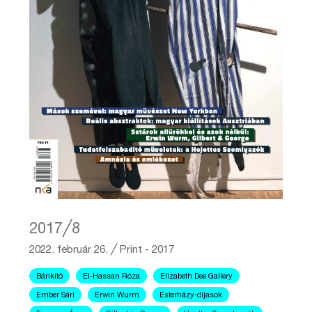
2017╱8
2022. február 26.
╱
Print - 2017
Bánkitó
El-Hassan Róza
Elizabeth Dee Gallery
Ember Sári
Erwin Wurm
Esterházy-díjasok