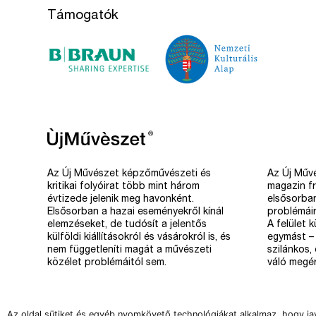
Támogatók
Az Új Művészet képzőművészeti és
Az Új Művé
kritikai folyóirat több mint három
magazin fr
évtizede jelenik meg havonként.
elsősorba
Elsősorban a hazai eseményekről kínál
problémáir
elemzéseket, de tudósít a jelentős
A felület 
külföldi kiállításokról és vásárokról is, és
egymást – 
nem függetleníti magát a művészeti
szilánkos,
közélet problémáitól sem.
váló megér
Az oldal sütiket és egyéb nyomkövető technológiákat alkalmaz, hogy ja