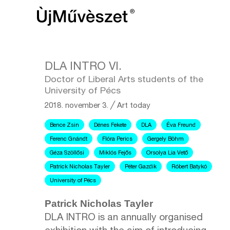
DLA INTRO VI.
Doctor of Liberal Arts students of the
University of Pécs
2018. november 3.
╱
Art today
Bence Zsin
Dénes Fekete
DLA
Éva Freund
Ferenc Gnándt
Flóra Perics
Gergely Böhm
Géza Szöllősi
Miklós Fejős
Orsolya Lia Vető
Patrick Nicholas Tayler
Péter Gazdik
Róbert Batykó
University of Pécs
Patrick Nicholas Tayler
DLA INTRO is an annually organised