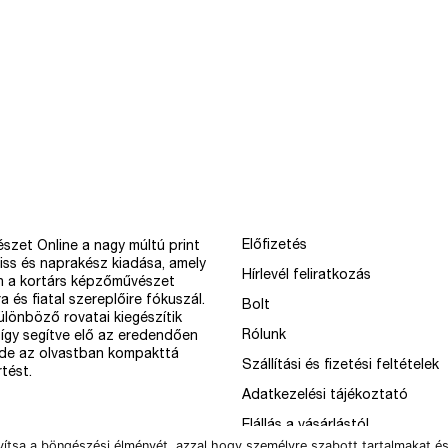
Előfizetés
szet Online a nagy múltú print
iss és naprakész kiadása, amely
Hírlevél feliratkozás
n a kortárs képzőművészet
a és fiatal szereplőire fókuszál.
Bolt
különböző rovatai kiegészítik
Rólunk
így segítve elő az eredendően
 de az olvastban kompakttá
Szállítási és fizetési feltételek
tést.
Adatkezelési tájékoztató
Elállás a vásárlástól
vítsa a böngészési élményét, azzal hogy személyre szabott tartalmakat és