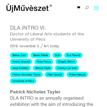
DLA INTRO VI.
Doctor of Liberal Arts students of the
University of Pécs
2018. november 3.
╱
Art today
Bence Zsin
Dénes Fekete
DLA
Éva Freund
Ferenc Gnándt
Flóra Perics
Gergely Böhm
Géza Szöllősi
Miklós Fejős
Orsolya Lia Vető
Patrick Nicholas Tayler
Péter Gazdik
Róbert Batykó
University of Pécs
Patrick Nicholas Tayler
DLA INTRO is an annually organised
exhibition with the aim of introducing the