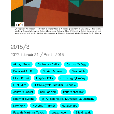
2015╱3
2022. február 24.
╱
Print - 2015
Aknay János
Babinszky Csilla
Bartusz György
Budapest Art Brut
Ciprian Muresan
Csáji Attila
Ekker Dezső
Forgács Péter
Grüner-gyűjtemény
H. N. Mira
III. Székelyföldi Grafikai Buennále
Jakovits József
Kéri Lászlók
kortárs építészet
Kusnyár Eveline
MTA Pszichiátriai Művészeti Gyűjtemény
New York
Novotny Tihamér
outsider art
Pascale Marthine Tayou
posztmodern
Silard Isaak