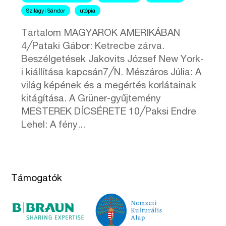
Szilágyi Sándor
utópia
Tartalom MAGYAROK AMERIKÁBAN
4╱Pataki Gábor: Ketrecbe zárva.
Beszélgetések Jakovits József New York-
i kiállítása kapcsán7╱N. Mészáros Júlia: A
világ képének és a megértés korlátainak
kitágítása. A Grüner-gyűjtemény
MESTEREK DÍCSÉRETE 10╱Paksi Endre
Lehel: A fény...
Támogatók