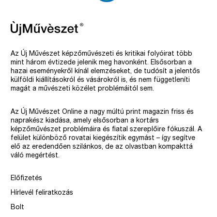
Az Új Művészet képzőművészeti és kritikai folyóirat több
mint három évtizede jelenik meg havonként. Elsősorban a
hazai eseményekről kínál elemzéseket, de tudósít a jelentős
külföldi kiállításokról és vásárokról is, és nem függetleníti
magát a művészeti közélet problémáitól sem.
Az Új Művészet Online a nagy múltú print magazin friss és
naprakész kiadása, amely elsősorban a kortárs
képzőművészet problémáira és fiatal szereplőire fókuszál. A
felület különböző rovatai kiegészítik egymást – így segítve
elő az eredendően szilánkos, de az olvastban kompakttá
váló megértést.
Előfizetés
Hírlevél feliratkozás
Bolt