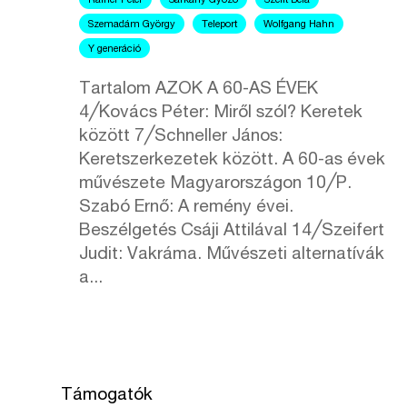
Rainer Péter
Sárkány Győző
Szeift Béla
Szemadám György
Teleport
Wolfgang Hahn
Y generáció
Tartalom AZOK A 60-AS ÉVEK
4╱Kovács Péter: Miről szól? Keretek
között 7╱Schneller János:
Keretszerkezetek között. A 60-as évek
művészete Magyarországon 10╱P.
Szabó Ernő: A remény évei.
Beszélgetés Csáji Attilával 14╱Szeifert
Judit: Vakráma. Művészeti alternatívák
a...
Támogatók