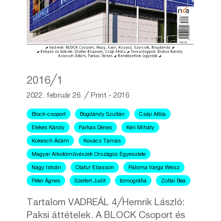
2016╱1
2022. február 26.
╱
Print - 2016
Block-csoport
Bogdándy Szultán
Csáji Attila
Elekes Károly
Farkas Dénes
Kéri Mihály
Kokesch Ádám
Kovács Tamás
Magyar Alkotóművészek Országos Egyesülete
Nagy István
Olafur Eliasson
Paloma Varga Weisz
Péter Ágnes
Szeifert Judit
tomográfia
Zoltai Bea
Tartalom VADREÁL 4╱Hemrik László:
Paksi áttételek. A BLOCK Csoport és