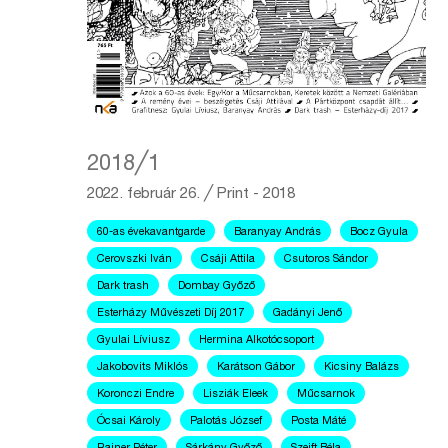
2018╱1
2022. február 26.
╱
Print - 2018
60-as évekavantgarde
Baranyay András
Bocz Gyula
Cerovszki Iván
Csáji Attila
Csutoros Sándor
Dark trash
Dombay Győző
Esterházy Művészeti Díj 2017
Gadányi Jenő
Gyulai Líviusz
Hermina Alkotócsoport
Jakobovits Miklós
Karátson Gábor
Kicsiny Balázs
Koronczi Endre
Lisziák Eleek
Műcsarnok
Ócsai Károly
Palotás József
Posta Máté