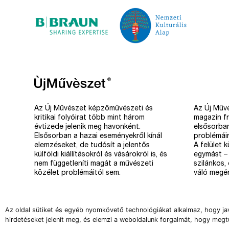
Az Új Művészet képzőművészeti és
Az Új Művé
kritikai folyóirat több mint három
magazin fr
évtizede jelenik meg havonként.
elsősorba
Elsősorban a hazai eseményekről kínál
problémáir
elemzéseket, de tudósít a jelentős
A felület 
külföldi kiállításokról és vásárokról is, és
egymást – 
nem függetleníti magát a művészeti
szilánkos,
közélet problémáitól sem.
váló megér
Az oldal sütiket és egyéb nyomkövető technológiákat alkalmaz, hogy ja
hirdetéseket jelenít meg, és elemzi a weboldalunk forgalmát, hogy megt
Copyright 2008-2026 Új Művészet