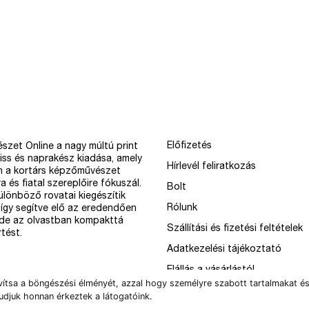
Előfizetés
szet Online a nagy múltú print
iss és naprakész kiadása, amely
Hírlevél feliratkozás
n a kortárs képzőművészet
a és fiatal szereplőire fókuszál.
Bolt
különböző rovatai kiegészítik
Rólunk
így segítve elő az eredendően
 de az olvastban kompakttá
Szállítási és fizetési feltételek
tést.
Adatkezelési tájékoztató
Elállás a vásárlástól
vítsa a böngészési élményét, azzal hogy személyre szabott tartalmakat és
udjuk honnan érkeztek a látogatóink.