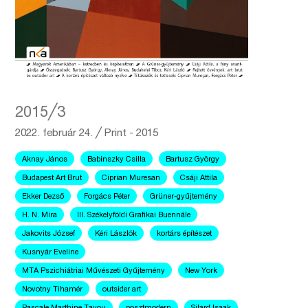
2015╱3
2022. február 24.
╱
Print - 2015
Aknay János
Babinszky Csilla
Bartusz György
Budapest Art Brut
Ciprian Muresan
Csáji Attila
Ekker Dezső
Forgács Péter
Grüner-gyűjtemény
H. N. Mira
III. Székelyföldi Grafikai Buennále
Jakovits József
Kéri Lászlók
kortárs építészet
Kusnyár Eveline
MTA Pszichiátriai Művészeti Gyűjtemény
New York
Novotny Tihamér
outsider art