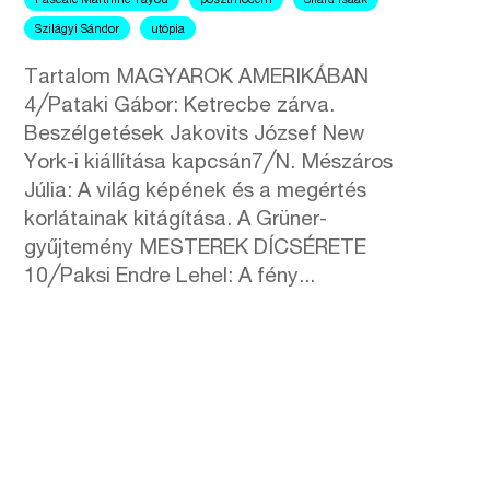
Pascale Marthine Tayou
posztmodern
Silard Isaak
Szilágyi Sándor
utópia
Tartalom MAGYAROK AMERIKÁBAN
4╱Pataki Gábor: Ketrecbe zárva.
Beszélgetések Jakovits József New
York-i kiállítása kapcsán7╱N. Mészáros
Júlia: A világ képének és a megértés
korlátainak kitágítása. A Grüner-
gyűjtemény MESTEREK DÍCSÉRETE
10╱Paksi Endre Lehel: A fény...