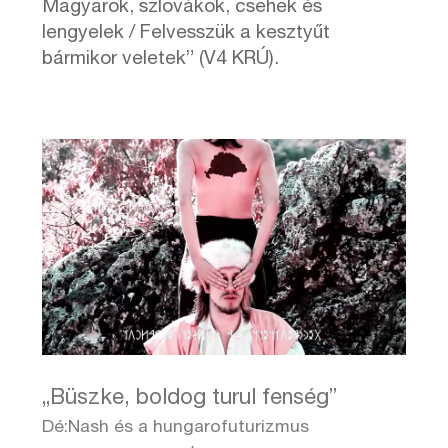
Magyarok, szlovákok, csehek és
lengyelek / Felvesszük a kesztyűt
bármikor veletek” (V4 KRÚ).
„Büszke, boldog turul fenség”
Dé:Nash és a hungarofuturizmus