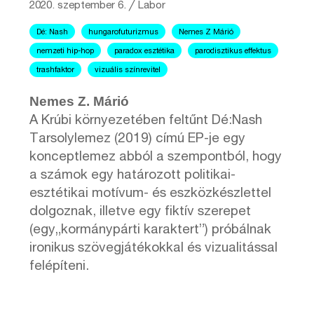
2020. szeptember 6.
╱
Labor
Dé: Nash
hungarofuturizmus
Nemes Z Márió
nemzeti hip-hop
paradox esztétika
parodisztikus effektus
trashfaktor
vizuális színrevitel
Nemes Z. Márió
A Krúbi környezetében feltűnt Dé:Nash
Tarsolylemez (2019) címú EP-je egy
konceptlemez abból a szempontból, hogy
a számok egy határozott politikai-
esztétikai motívum- és eszközkészlettel
dolgoznak, illetve egy fiktív szerepet
(egy„kormánypárti karaktert”) próbálnak
ironikus szövegjátékokkal és vizualitással
felépíteni.