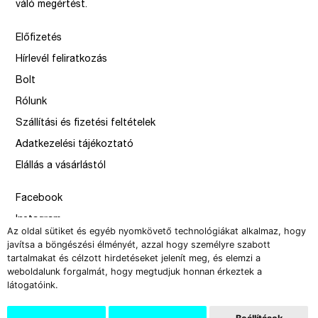
váló megértést.
Előfizetés
Hírlevél feliratkozás
Bolt
Rólunk
Szállítási és fizetési feltételek
Adatkezelési tájékoztató
Elállás a vásárlástól
Facebook
Instagram
Az oldal sütiket és egyéb nyomkövető technológiákat alkalmaz, hogy
Issue
javítsa a böngészési élményét, azzal hogy személyre szabott
tartalmakat és célzott hirdetéseket jelenít meg, és elemzi a
–
weboldalunk forgalmát, hogy megtudjuk honnan érkeztek a
design by Solymosi Mór, Sirbik Attila
látogatóink.
webbyzolka