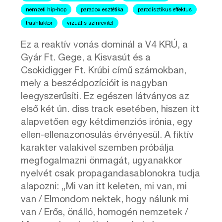
nemzeti hip-hop
paradox esztétika
parodisztikus effektus
trashfaktor
vizuális színrevitel
Ez a reaktív vonás dominál a V4 KRÚ, a
Gyár Ft. Gege, a Kisvasút és a
Csokidigger Ft. Krúbi című számokban,
mely a beszédpozícióit is nagyban
leegyszerűsíti. Ez egészen látványos az
első két ún. diss track esetében, hiszen itt
alapvetően egy kétdimenziós irónia, egy
ellen-ellenazonosulás érvényesül. A fiktív
karakter valakivel szemben próbálja
megfogalmazni önmagát, ugyanakkor
nyelvét csak propagandasablonokra tudja
alapozni: „Mi van itt keleten, mi van, mi
van / Elmondom nektek, hogy nálunk mi
van / Erős, önálló, homogén nemzetek /