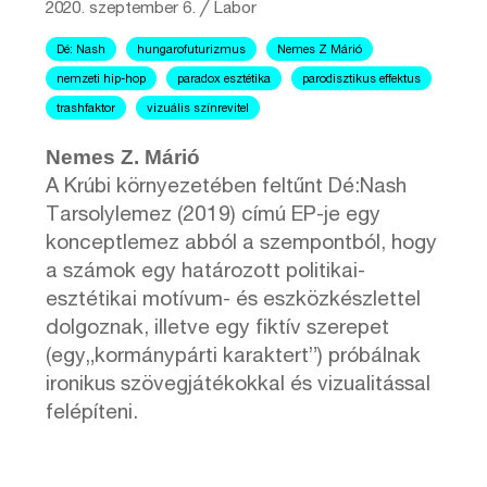
2020. szeptember 6.
╱
Labor
Dé: Nash
hungarofuturizmus
Nemes Z Márió
nemzeti hip-hop
paradox esztétika
parodisztikus effektus
trashfaktor
vizuális színrevitel
Nemes Z. Márió
A Krúbi környezetében feltűnt Dé:Nash
Tarsolylemez (2019) címú EP-je egy
konceptlemez abból a szempontból, hogy
a számok egy határozott politikai-
esztétikai motívum- és eszközkészlettel
dolgoznak, illetve egy fiktív szerepet
(egy„kormánypárti karaktert”) próbálnak
ironikus szövegjátékokkal és vizualitással
felépíteni.