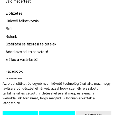
váló megértést.
Előfizetés
Hírlevél feliratkozás
Bolt
Rólunk
Szállítási és fizetési feltételek
Adatkezelési tájékoztató
Elállás a vásárlástól
Facebook
Instagram
Az oldal sütiket és egyéb nyomkövető technológiákat alkalmaz, hogy
Issue
javítsa a böngészési élményét, azzal hogy személyre szabott
tartalmakat és célzott hirdetéseket jelenít meg, és elemzi a
–
weboldalunk forgalmát, hogy megtudjuk honnan érkeztek a
design by Solymosi Mór, Sirbik Attila
látogatóink.
webbyzolka