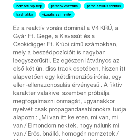
nemzeti hip-hop
paradox esztétika
parodisztikus effektus
trashfaktor
vizuális színrevitel
Ez a reaktív vonás dominál a V4 KRÚ, a
Gyár Ft. Gege, a Kisvasút és a
Csokidigger Ft. Krúbi című számokban,
mely a beszédpozícióit is nagyban
leegyszerűsíti. Ez egészen látványos az
első két ún. diss track esetében, hiszen itt
alapvetően egy kétdimenziós irónia, egy
ellen-ellenazonosulás érvényesül. A fiktív
karakter valakivel szemben próbálja
megfogalmazni önmagát, ugyanakkor
nyelvét csak propagandasablonokra tudja
alapozni: „Mi van itt keleten, mi van, mi
van / Elmondom nektek, hogy nálunk mi
van / Erős, önálló, homogén nemzetek /