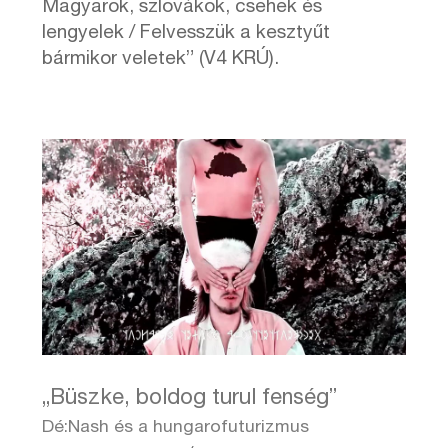
Magyarok, szlovákok, csehek és
lengyelek / Felvesszük a kesztyűt
bármikor veletek” (V4 KRÚ).
„Büszke, boldog turul fenség”
Dé:Nash és a hungarofuturizmus