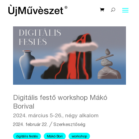
Digitális festő workshop Mákó
Borival
2024. március 5-26., négy alkalom
2024. február 22.
╱
Szerkesztőség
digitális festés
Mákó Bori
workshop