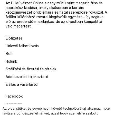
Az Új Művészet Online a nagy múltú print magazin friss és
naprakész kiadása, amely elsősorban a kortárs
képzőművészet problémáira és fiatal szereplőire fókuszál. A
felület különböző rovatai kiegészítik egymást – így segítve
elő az eredendően szilánkos, de az olvastban kompakttá
váló megértést.
Előfizetés
Hírlevél feliratkozás
Bolt
Rólunk
Szállítási és fizetési feltételek
Adatkezelési tájékoztató
Elállás a vásárlástól
Facebook
Instagram
Az oldal sütiket és egyéb nyomkövető technológiákat alkalmaz, hogy
Issue
javítsa a böngészési élményét, azzal hogy személyre szabott