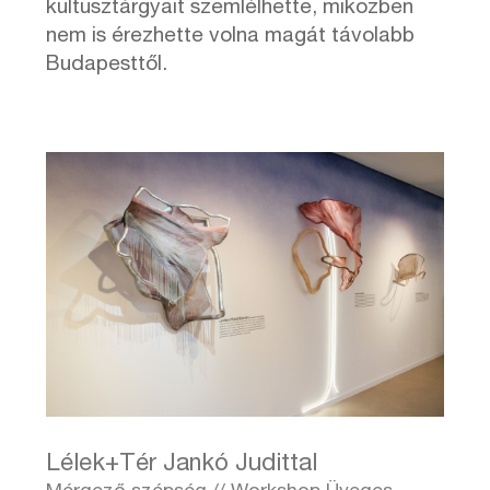
kultusztárgyait szemlélhette, miközben
nem is érezhette volna magát távolabb
Budapesttől.
Lélek+Tér Jankó Judittal