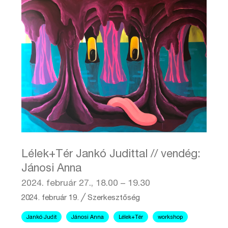
Lélek+Tér Jankó Judittal // vendég:
Jánosi Anna
2024. február 27., 18.00 – 19.30
2024. február 19.
╱
Szerkesztőség
Jankó Judit
Jánosi Anna
Lélek+Tér
workshop