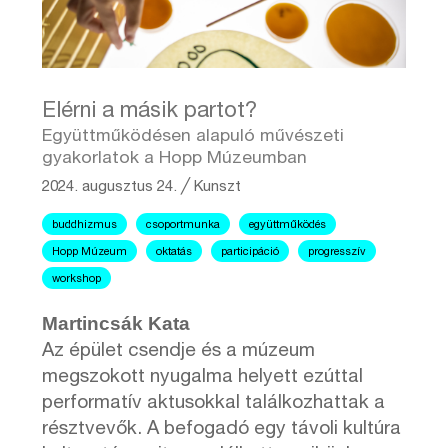
Elérni a másik partot?
Együttműködésen alapuló művészeti
gyakorlatok a Hopp Múzeumban
2024. augusztus 24.
╱
Kunszt
buddhizmus
csoportmunka
együttműködés
Hopp Múzeum
oktatás
participáció
progresszív
workshop
Martincsák Kata
Az épület csendje és a múzeum
megszokott nyugalma helyett ezúttal
performatív aktusokkal találkozhattak a
résztvevők. A befogadó egy távoli kultúra