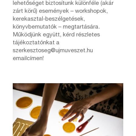
lehetőséget biztosítunk különféle (akár
zárt körű) események – workshopok,
kerekasztal-beszélgetések,
könyvbemutatók – megtartására.
Működjünk együtt, kérd részletes
tájékoztatónkat a
szerkesztoseg@ujmuveszet.hu
emailcímen!