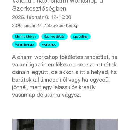
Valentin-napi charm workshop a
Szerkesztőségben
2026. február 8. 12-16:30
2026. január 27.
╱
Szerkesztőség
Molino Művek
Szerkesztőség
upcycling
Valentin-nap
workshop
A charm workshop tökéletes randiötlet, ha
valami igazán emlékezeteset szeretnétek
csinálni együtt, de akkor is itt a helyed, ha
barátokkal ünnepelnél vagy ha egyedül
jönnél, mert egy lelassulós kreatív
vasárnap délutánra vágysz.