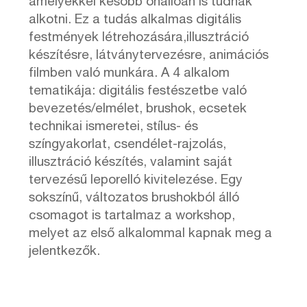
amelyekkel később önállóan is tudnak
alkotni. Ez a tudás alkalmas digitális
festmények létrehozására,illusztráció
készítésre, látványtervezésre, animációs
filmben való munkára. A 4 alkalom
tematikája: digitális festészetbe való
bevezetés/elmélet, brushok, ecsetek
technikai ismeretei, stílus- és
színgyakorlat, csendélet-rajzolás,
illusztráció készítés, valamint saját
tervezésű leporelló kivitelezése. Egy
sokszínű, változatos brushokból álló
csomagot is tartalmaz a workshop,
melyet az első alkalommal kapnak meg a
jelentkezők.