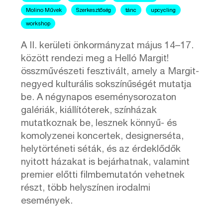
Molino Művek
Szerkesztőség
tánc
upcycling
workshop
A II. kerületi önkormányzat május 14–17.
között rendezi meg a Helló Margit!
összművészeti fesztivált, amely a Margit-
negyed kulturális sokszínűségét mutatja
be. A négynapos eseménysorozaton
galériák, kiállítóterek, színházak
mutatkoznak be, lesznek könnyű- és
komolyzenei koncertek, designerséta,
helytörténeti séták, és az érdeklődők
nyitott házakat is bejárhatnak, valamint
premier előtti filmbemutatón vehetnek
részt, több helyszínen irodalmi
események.