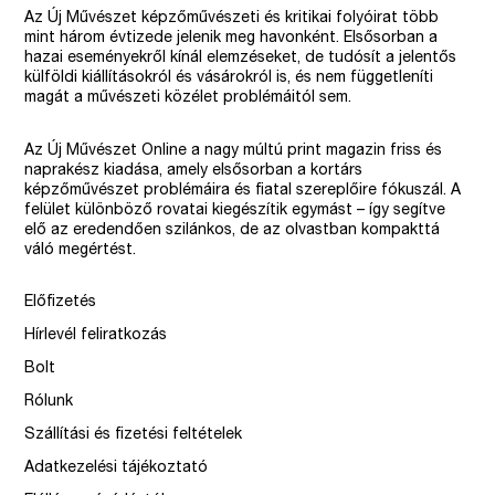
Az Új Művészet képzőművészeti és kritikai folyóirat több
mint három évtizede jelenik meg havonként. Elsősorban a
hazai eseményekről kínál elemzéseket, de tudósít a jelentős
külföldi kiállításokról és vásárokról is, és nem függetleníti
magát a művészeti közélet problémáitól sem.
Az Új Művészet Online a nagy múltú print magazin friss és
naprakész kiadása, amely elsősorban a kortárs
képzőművészet problémáira és fiatal szereplőire fókuszál. A
felület különböző rovatai kiegészítik egymást – így segítve
elő az eredendően szilánkos, de az olvastban kompakttá
váló megértést.
Előfizetés
Hírlevél feliratkozás
Bolt
Rólunk
Szállítási és fizetési feltételek
Adatkezelési tájékoztató