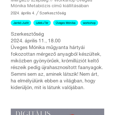
Mérgező szépség // Workshop Üveges
Mónika Metabiózis című kiállításában
2024. április 4.
╱
Szerkesztőség
Jankó Judit
Lélek+Tér
Üveges Mónika
workshop
Szerkesztőség
2024. április 11., 18.00
Üveges Mónika műgyanta hártyái
fokozottan mérgező anyagból készültek,
miközben gyönyörűek, krómillúziót keltő
részeik pedig újrahasznosított faanyagok.
Semmi sem az, aminek látszik! Nem árt,
ha elmélyülünk ebben a világban, hogy
kiderüljön, mit is látunk valójában.