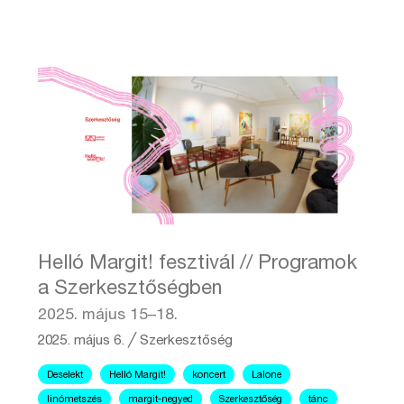
Helló Margit! fesztivál // Programok
a Szerkesztőségben
2025. május 15–18.
2025. május 6.
╱
Szerkesztőség
Deselekt
Helló Margit!
koncert
Lalone
linómetszés
margit-negyed
Szerkesztőség
tánc