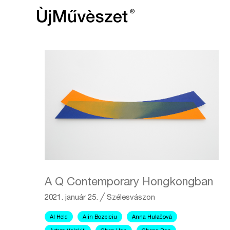
A Q Contemporary Hongkongban
2021. január 25.
╱
Szélesvászon
Al Held
Alin Bozbiciu
Anna Hulačová