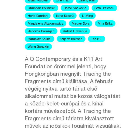
Artem Volokiti
Chen Han
Cheng Ran
Christian Boltanski
Đorđe Ivačković
Geta Brătescu
Horia Damian
Ilona Keserü
Li Ming
Magdalena Abakanowicz
Maurer Dóra
Mira Brtka
Radomir Damnjan
Rirkrit Tiravanija
Stanislav Kolíbal
Szijártó Kálmán
Tao Hui
Wang Gongxin
A Q Contemporary és a K11 Art
Foundation örömmel jelenti, hogy
Hongkongban megnyílt Tracing the
Fragments című kiállítása. A február
végéig nyitva tartó tárlat első
alkalommal mutat be közös válogatást
a közép-kelet-európai és a kínai
kortárs művészetből. A Tracing the
Fragments című tárlatra kiválasztott
művek az idősíkok fogalmát vizsgálják,