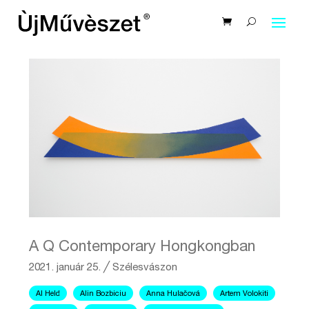
A Q Contemporary Hongkongban
2021. január 25.
╱
Szélesvászon
Al Held
Alin Bozbiciu
Anna Hulačová
Artem Volokiti