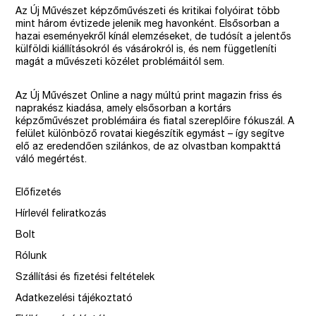
Az Új Művészet képzőművészeti és kritikai folyóirat több
mint három évtizede jelenik meg havonként. Elsősorban a
hazai eseményekről kínál elemzéseket, de tudósít a jelentős
külföldi kiállításokról és vásárokról is, és nem függetleníti
magát a művészeti közélet problémáitól sem.
Az Új Művészet Online a nagy múltú print magazin friss és
naprakész kiadása, amely elsősorban a kortárs
képzőművészet problémáira és fiatal szereplőire fókuszál. A
felület különböző rovatai kiegészítik egymást – így segítve
elő az eredendően szilánkos, de az olvastban kompakttá
váló megértést.
Előfizetés
Hírlevél feliratkozás
Bolt
Rólunk
Szállítási és fizetési feltételek
Adatkezelési tájékoztató