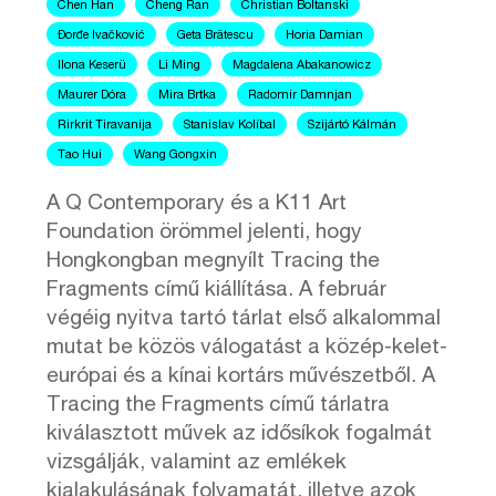
Chen Han
Cheng Ran
Christian Boltanski
Đorđe Ivačković
Geta Brătescu
Horia Damian
Ilona Keserü
Li Ming
Magdalena Abakanowicz
Maurer Dóra
Mira Brtka
Radomir Damnjan
Rirkrit Tiravanija
Stanislav Kolíbal
Szijártó Kálmán
Tao Hui
Wang Gongxin
A Q Contemporary és a K11 Art
Foundation örömmel jelenti, hogy
Hongkongban megnyílt Tracing the
Fragments című kiállítása. A február
végéig nyitva tartó tárlat első alkalommal
mutat be közös válogatást a közép-kelet-
európai és a kínai kortárs művészetből. A
Tracing the Fragments című tárlatra
kiválasztott művek az idősíkok fogalmát
vizsgálják, valamint az emlékek
kialakulásának folyamatát, illetve azok