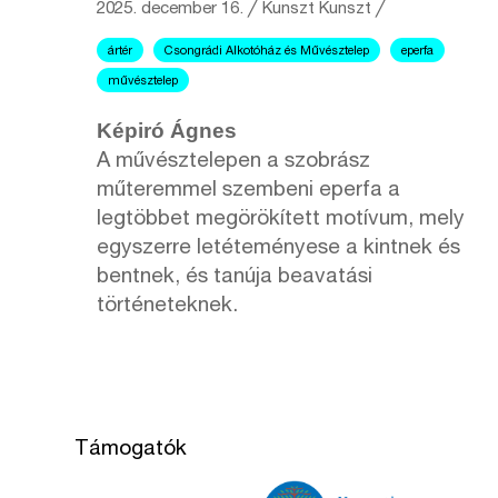
2025. december 16.
╱
Kunszt
Kunszt ╱
ártér
Csongrádi Alkotóház és Művésztelep
eperfa
művésztelep
Képiró Ágnes
A művésztelepen a szobrász
műteremmel szembeni eperfa a
legtöbbet megörökített motívum, mely
egyszerre letéteményese a kintnek és
bentnek, és tanúja beavatási
történeteknek.
Támogatók