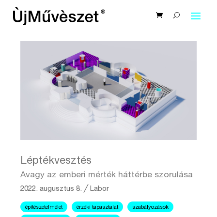
Léptékvesztés
Avagy az emberi mérték háttérbe szorulása
2022. augusztus 8.
╱
Labor
építészetelmélet
érzéki tapasztalat
szabályozások