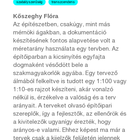
szabályszerűség
transzcendens
Kőszeghy Flóra
Az építészetben, csakúgy, mint más
mérnöki ágakban, a dokumentáció
készítésének fontos alapvetése volt a
méretarány használata egy tervben. Az
építőiparban a kicsinyítés egyfajta
dogmaként vésődött bele a
szakmagyakorlók agyába. Egy tervező
álmából felkeltve is tudott egy 1:100 vagy
1:10-es rajzot készíteni, akár vonalzó
nélkül is, érzékelve a valóság és a terv
arányait. A terveket olvasó építőipari
szereplők, így a fejlesztők, az ellenőrök és
a kivitelezők ugyanígy érezték, hogy
arányos-e valami. Ehhez képest ma már a
tervek csak a kijelzők felületén jelennek