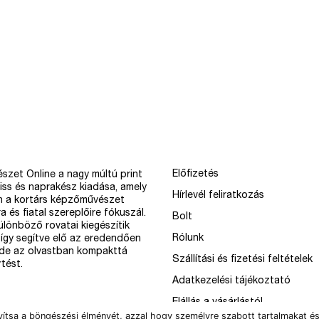
Előfizetés
szet Online a nagy múltú print
iss és naprakész kiadása, amely
Hírlevél feliratkozás
n a kortárs képzőművészet
a és fiatal szereplőire fókuszál.
Bolt
különböző rovatai kiegészítik
Rólunk
így segítve elő az eredendően
 de az olvastban kompakttá
Szállítási és fizetési feltételek
tést.
Adatkezelési tájékoztató
Elállás a vásárlástól
vítsa a böngészési élményét, azzal hogy személyre szabott tartalmakat és