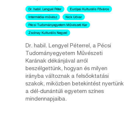
Dr. habil. Lengyel Péter
Európai Kulturális Főváros
Intermédia-művész
Nick Udvar
Pécsi Tudományegyetem Művészeti Kar
Zsolnay Kulturális Negyed
Dr. habil. Lengyel Péterrel, a Pécsi
Tudományegyetem Művészeti
Karának dékánjával arról
beszélgettünk, hogyan és milyen
irányba változnak a felsőoktatási
szakok, miközben betekintést nyertünk
a dél-dunántúli egyetem színes
mindennapjaiba.