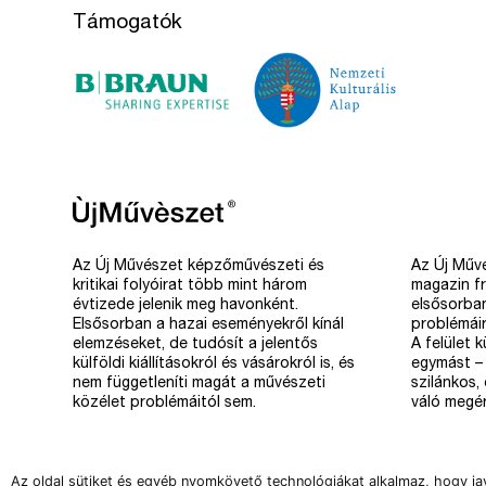
Támogatók
Az Új Művészet képzőművészeti és
Az Új Művé
kritikai folyóirat több mint három
magazin fr
évtizede jelenik meg havonként.
elsősorba
Elsősorban a hazai eseményekről kínál
problémáir
elemzéseket, de tudósít a jelentős
A felület 
külföldi kiállításokról és vásárokról is, és
egymást – 
nem függetleníti magát a művészeti
szilánkos,
közélet problémáitól sem.
váló megér
Az oldal sütiket és egyéb nyomkövető technológiákat alkalmaz, hogy ja