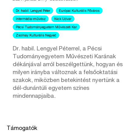
Dr. habil. Lengyel Péter
Európai Kulturális Főváros
Intermédia-művész
Nick Udvar
Pécsi Tudományegyetem Művészeti Kar
Zsolnay Kulturális Negyed
Dr. habil. Lengyel Péterrel, a Pécsi
Tudományegyetem Művészeti Karának
dékánjával arról beszélgettünk, hogyan és
milyen irányba változnak a felsőoktatási
szakok, miközben betekintést nyertünk a
dél-dunántúli egyetem színes
mindennapjaiba.
Támogatók