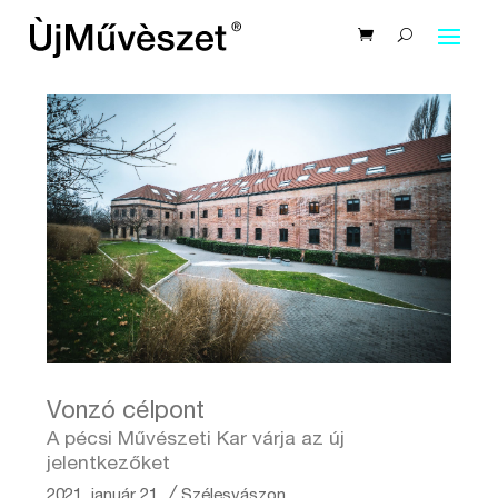
Vonzó célpont
A pécsi Művészeti Kar várja az új
jelentkezőket
2021. január 21.
╱
Szélesvászon