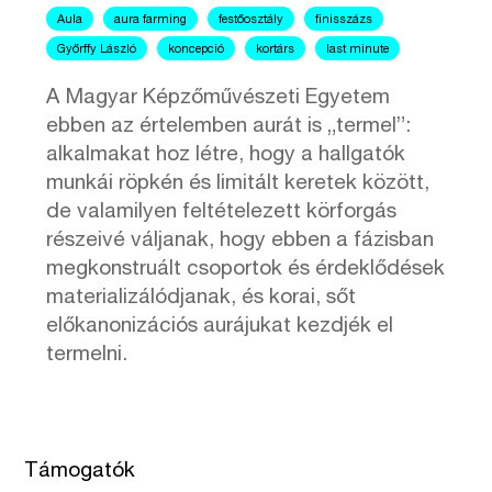
Aula
aura farming
festőosztály
finisszázs
Győrffy László
koncepció
kortárs
last minute
A Magyar Képzőművészeti Egyetem
ebben az értelemben aurát is „termel”:
alkalmakat hoz létre, hogy a hallgatók
munkái röpkén és limitált keretek között,
de valamilyen feltételezett körforgás
részeivé váljanak, hogy ebben a fázisban
megkonstruált csoportok és érdeklődések
materializálódjanak, és korai, sőt
előkanonizációs aurájukat kezdjék el
termelni.
Támogatók