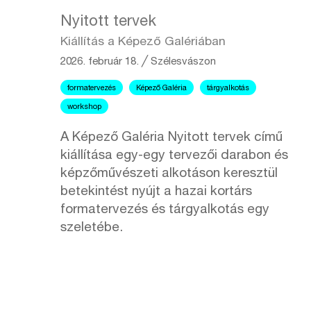
Nyitott tervek
Kiállítás a Képező Galériában
2026. február 18.
╱
Szélesvászon
formatervezés
Képező Galéria
tárgyalkotás
workshop
A Képező Galéria Nyitott tervek című
kiállítása egy-egy tervezői darabon és
képzőművészeti alkotáson keresztül
betekintést nyújt a hazai kortárs
formatervezés és tárgyalkotás egy
szeletébe.