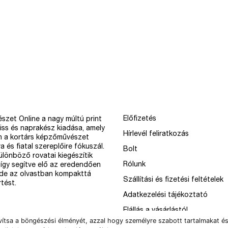
Előfizetés
szet Online a nagy múltú print
iss és naprakész kiadása, amely
Hírlevél feliratkozás
n a kortárs képzőművészet
a és fiatal szereplőire fókuszál.
Bolt
különböző rovatai kiegészítik
Rólunk
így segítve elő az eredendően
 de az olvastban kompakttá
Szállítási és fizetési feltételek
tést.
Adatkezelési tájékoztató
Elállás a vásárlástól
vítsa a böngészési élményét, azzal hogy személyre szabott tartalmakat és