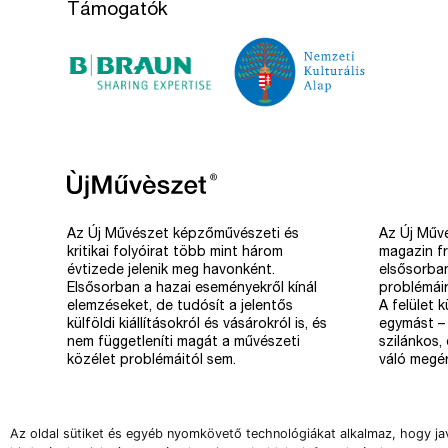
Támogatók
Az Új Művészet képzőművészeti és
Az Új Művé
kritikai folyóirat több mint három
magazin fr
évtizede jelenik meg havonként.
elsősorba
Elsősorban a hazai eseményekről kínál
problémáir
elemzéseket, de tudósít a jelentős
A felület 
külföldi kiállításokról és vásárokról is, és
egymást – 
nem függetleníti magát a művészeti
szilánkos,
közélet problémáitól sem.
váló megér
Az oldal sütiket és egyéb nyomkövető technológiákat alkalmaz, hogy ja