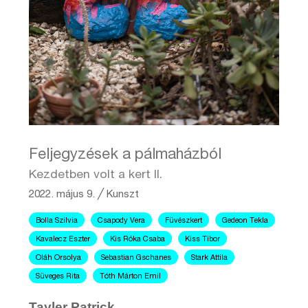
Feljegyzések a pálmaházból
Kezdetben volt a kert II.
2022. május 9.
╱
Kunszt
Bolla Szilvia
Csapody Vera
Füvészkert
Gedeon Tekla
Kavalecz Eszter
Kis Róka Csaba
Kiss Tibor
Oláh Orsolya
Sebastian Gschanes
Stark Attila
Süveges Rita
Tóth Márton Emil
Tayler Patrick