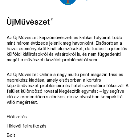
Az Új Művészet képzőművészeti és kritikai folyóirat több
mint három évtizede jelenik meg havonként. Elsősorban a
hazai eseményekről kínál elemzéseket, de tudósít a jelentős
külföldi kiállításokról és vásárokról is, és nem függetleníti
magát a művészeti közélet problémáitól sem.
Az Új Művészet Online a nagy múltú print magazin friss és
naprakész kiadása, amely elsősorban a kortárs
képzőművészet problémáira és fiatal szereplőire fókuszál. A
felület különböző rovatai kiegészítik egymást – így segítve
elő az eredendően szilánkos, de az olvastban kompakttá
váló megértést.
Előfizetés
Hírlevél feliratkozás
Bolt