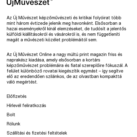
Az Új Művészet képzőművészeti és kritikai folyóirat több
mint három évtizede jelenik meg havonként. Elsősorban a
hazai eseményekről kínál elemzéseket, de tudósít a jelentős
külföldi kiállításokról és vásárokról is, és nem függetleníti
magát a művészeti közélet problémáitól sem.
Az Új Művészet Online a nagy múltú print magazin friss és
naprakész kiadása, amely elsősorban a kortárs
képzőművészet problémáira és fiatal szereplőire fókuszál. A
felület különböző rovatai kiegészítik egymást – így segítve
elő az eredendően szilánkos, de az olvastban kompakttá
váló megértést.
Előfizetés
Hírlevél feliratkozás
Bolt
Rólunk
Szállítási és fizetési feltételek