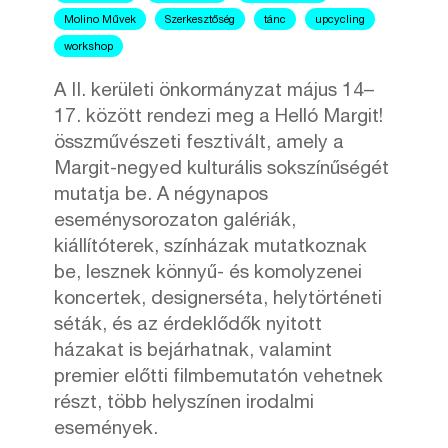
Molino Művek
Szerkesztőség
tánc
upcycling
workshop
A II. kerületi önkormányzat május 14–
17. között rendezi meg a Helló Margit!
összművészeti fesztivált, amely a
Margit-negyed kulturális sokszínűségét
mutatja be. A négynapos
eseménysorozaton galériák,
kiállítóterek, színházak mutatkoznak
be, lesznek könnyű- és komolyzenei
koncertek, designerséta, helytörténeti
séták, és az érdeklődők nyitott
házakat is bejárhatnak, valamint
premier előtti filmbemutatón vehetnek
részt, több helyszínen irodalmi
események.