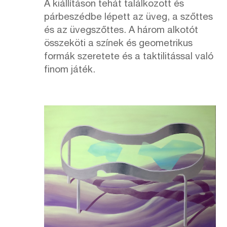
A kiállításon tehát találkozott és
párbeszédbe lépett az üveg, a szőttes
és az üvegszőttes. A három alkotót
összeköti a színek és geometrikus
formák szeretete és a taktilitással való
finom játék.