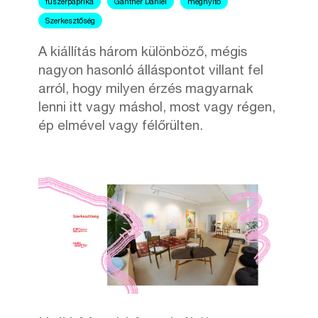
fűszerpaprika
Gantner Dániel
megnyitó
Szerkesztőség
A kiállítás három különböző, mégis
nagyon hasonló álláspontot villant fel
arról, hogy milyen érzés magyarnak
lenni itt vagy máshol, most vagy régen,
ép elmével vagy félőrülten.