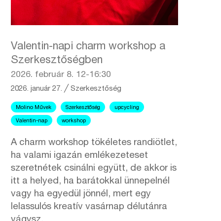
Valentin-napi charm workshop a
Szerkesztőségben
2026. február 8. 12-16:30
2026. január 27.
╱
Szerkesztőség
Molino Művek
Szerkesztőség
upcycling
Valentin-nap
workshop
A charm workshop tökéletes randiötlet,
ha valami igazán emlékezeteset
szeretnétek csinálni együtt, de akkor is
itt a helyed, ha barátokkal ünnepelnél
vagy ha egyedül jönnél, mert egy
lelassulós kreatív vasárnap délutánra
vágysz.