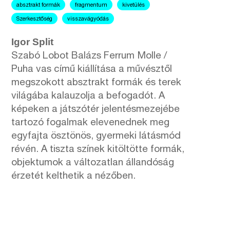
absztrakt formák
fragmentum
kivetülés
Szerkesztőség
visszavágyódás
Igor Split
Szabó Lobot Balázs Ferrum Molle /
Puha vas című kiállítása a művésztől
megszokott absztrakt formák és terek
világába kalauzolja a befogadót. A
képeken a játszótér jelentésmezejébe
tartozó fogalmak elevenednek meg
egyfajta ösztönös, gyermeki látásmód
révén. A tiszta színek kitöltötte formák,
objektumok a változatlan állandóság
érzetét kelthetik a nézőben.