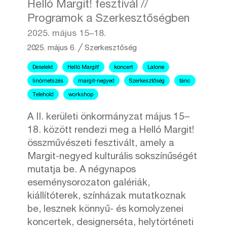
Helló Margit! fesztivál //
Programok a Szerkesztőségben
2025. május 15–18.
2025. május 6.
╱
Szerkesztőség
Deselekt
Helló Margit!
koncert
Lalone
linómetszés
margit-negyed
Szerkesztőség
tánc
Telehold
workshop
A II. kerületi önkormányzat május 15–
18. között rendezi meg a Helló Margit!
összművészeti fesztivált, amely a
Margit-negyed kulturális sokszínűségét
mutatja be. A négynapos
eseménysorozaton galériák,
kiállítóterek, színházak mutatkoznak
be, lesznek könnyű- és komolyzenei
koncertek, designerséta, helytörténeti