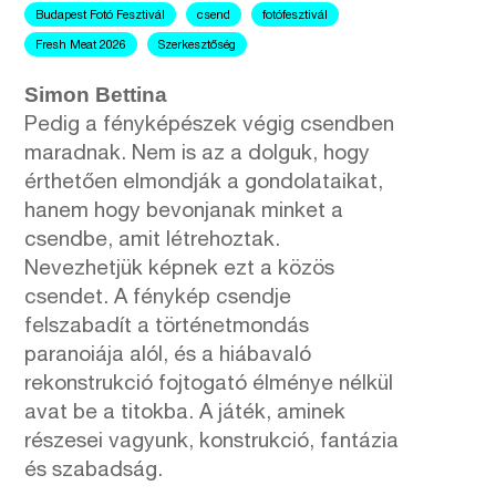
Budapest Fotó Fesztivál
csend
fotófesztivál
Fresh Meat 2026
Szerkesztőség
Simon Bettina
Pedig a fényképészek végig csendben
maradnak. Nem is az a dolguk, hogy
érthetően elmondják a gondolataikat,
hanem hogy bevonjanak minket a
csendbe, amit létrehoztak.
Nevezhetjük képnek ezt a közös
csendet. A fénykép csendje
felszabadít a történetmondás
paranoiája alól, és a hiábavaló
rekonstrukció fojtogató élménye nélkül
avat be a titokba. A játék, aminek
részesei vagyunk, konstrukció, fantázia
és szabadság.