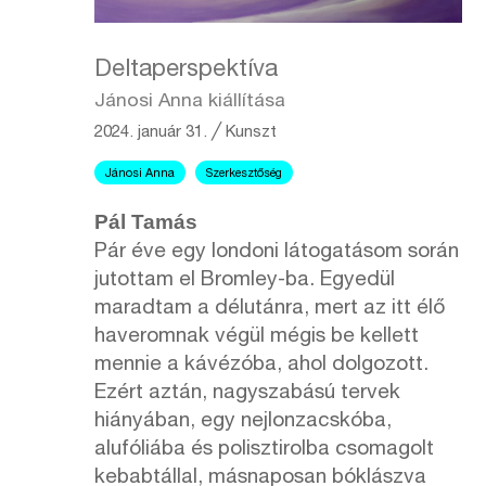
Deltaperspektíva
Jánosi Anna kiállítása
2024. január 31.
╱
Kunszt
Jánosi Anna
Szerkesztőség
Pál Tamás
Pár éve egy londoni látogatásom során
jutottam el Bromley-ba. Egyedül
maradtam a délutánra, mert az itt élő
haveromnak végül mégis be kellett
mennie a kávézóba, ahol dolgozott.
Ezért aztán, nagyszabású tervek
hiányában, egy nejlonzacskóba,
alufóliába és polisztirolba csomagolt
kebabtállal, másnaposan bóklászva