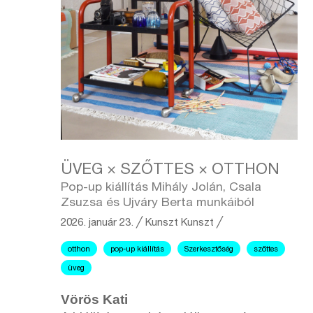
ÜVEG × SZŐTTES × OTTHON
Pop-up kiállítás Mihály Jolán, Csala
Zsuzsa és Ujváry Berta munkáiból
2026. január 23.
╱
Kunszt
Kunszt ╱
otthon
pop-up kiállítás
Szerkesztőség
szőttes
üveg
Vörös Kati