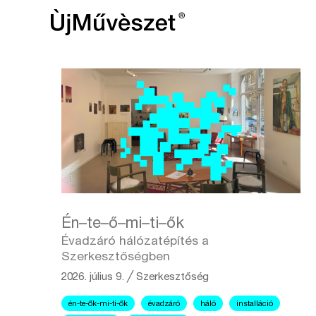
Én–te–ő–mi–ti–ők
Évadzáró hálózatépítés a
Szerkesztőségben
2026. július 9.
╱
Szerkesztőség
én-te-ők-mi-ti-ők
évadzáró
háló
installáció