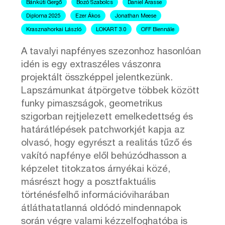
Bánkúti Gergő
Bozó Szabolcs
Daniel Arasse
Diploma 2025
Ezer Ákos
Jonathan Meese
Krasznahorkai László
LOKART 3.0
OFF Biennále
A tavalyi napfényes szezonhoz hasonlóan
idén is egy extraszéles vászonra
projektált összképpel jelentkezünk.
Lapszámunkat átpörgetve többek között
funky pimaszságok, geometrikus
szigorban rejtjelezett emelkedettség és
határátlépések patchworkjét kapja az
olvasó, hogy egyrészt a realitás tűző és
vakító napfénye elől behúzódhasson a
képzelet titokzatos árnyékai közé,
másrészt hogy a posztfaktuális
történésfelhő információviharában
átláthatatlanná oldódó mindennapok
során végre valami kézzelfoghatóba is