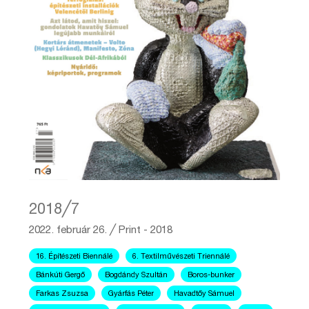
2018╱7
2022. február 26.
╱
Print - 2018
16. Építészeti Biennálé
6. Textilművészeti Triennálé
Bánkúti Gergő
Bogdándy Szultán
Boros-bunker
Farkas Zsuzsa
Gyárfás Péter
Havadtőy Sámuel