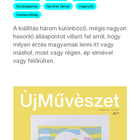
fűszerpaprika
Gantner Dániel
megnyitó
Szerkesztőség
A kiállítás három különböző, mégis nagyon
hasonló álláspontot villant fel arról, hogy
milyen érzés magyarnak lenni itt vagy
máshol, most vagy régen, ép elmével
vagy félőrülten.