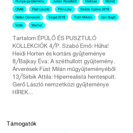
Hunya-gyűjtemény
Julian Rosefeldt
Matisse
Monet
OSAS
Paál László
Pilinszky
Siklósi Szalon 2018
Stefan Osnowski
Sziget 2018
Toldi Miklós
Van Gogh
Volto
Warhol
Tartalom ÉPÜLŐ ÉS PUSZTULÓ
KOLLEKCIÓK 4╱P. Szabó Ernő: Hűha!
Heidi Horten és kortárs gyűjteménye
8╱Bajkay Éva: A széthullott gyűjtemény.
Árverések Füst Milán műgyűjteményéből
13╱Sirbik Attila: Hiperrealista hentespult.
Gerő László nemzetközi gyűjteménye
HÍREK...
Támogatók