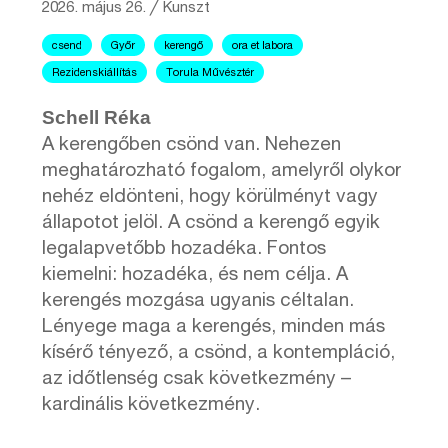
2026. május 26.
╱
Kunszt
csend
Győr
kerengő
ora et labora
Rezidenskiállítás
Torula Művésztér
Schell Réka
A kerengőben csönd van. Nehezen
meghatározható fogalom, amelyről olykor
nehéz eldönteni, hogy körülményt vagy
állapotot jelöl. A csönd a kerengő egyik
legalapvetőbb hozadéka. Fontos
kiemelni: hozadéka, és nem célja. A
kerengés mozgása ugyanis céltalan.
Lényege maga a kerengés, minden más
kísérő tényező, a csönd, a kontempláció,
az időtlenség csak következmény –
kardinális következmény.