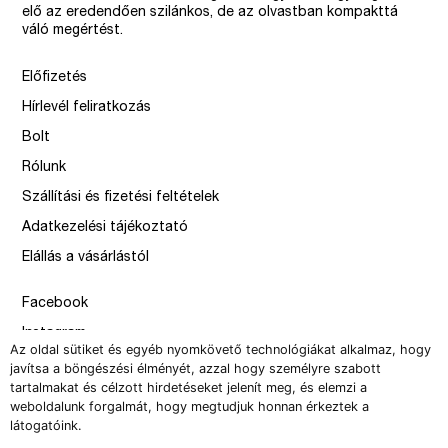
elő az eredendően szilánkos, de az olvastban kompakttá
váló megértést.
Előfizetés
Hírlevél feliratkozás
Bolt
Rólunk
Szállítási és fizetési feltételek
Adatkezelési tájékoztató
Elállás a vásárlástól
Facebook
Instagram
Az oldal sütiket és egyéb nyomkövető technológiákat alkalmaz, hogy
Issue
javítsa a böngészési élményét, azzal hogy személyre szabott
tartalmakat és célzott hirdetéseket jelenít meg, és elemzi a
–
weboldalunk forgalmát, hogy megtudjuk honnan érkeztek a
design by Solymosi Mór, Sirbik Attila
látogatóink.