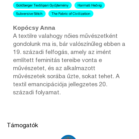
Goldberger Textilipari Gyűjtemény
Harmati Hedvig
Subversive Stitch
The Fabric of Civilization
Kopócsy Anna
A textilre valahogy nőies művészetként
gondolunk ma is, bár valószínűleg ebben a
19. századi felfogás, amely az imént
említett feminitás tereibe vonta e
művészetet, és az alkalmazott
művészetek sorába űzte, sokat tehet. A
textil emancipációja jellegzetes 20.
századi folyamat.
Támogatók