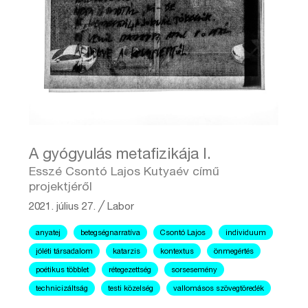
A gyógyulás metafizikája I.
Esszé Csontó Lajos Kutyaév című
projektjéről
2021. július 27.
╱
Labor
anyatej
betegségnarratíva
Csontó Lajos
individuum
jóléti társadalom
katarzis
kontextus
önmegértés
poétikus többlet
rétegezettség
sorsesemény
technicizáltság
testi közelség
vallomásos szövegtöredék