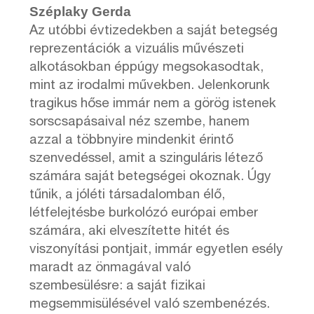
Széplaky Gerda
Az utóbbi évtizedekben a saját betegség
reprezentációk a vizuális művészeti
alkotásokban éppúgy megsokasodtak,
mint az irodalmi művekben. Jelenkorunk
tragikus hőse immár nem a görög istenek
sorscsapásaival néz szembe, hanem
azzal a többnyire mindenkit érintő
szenvedéssel, amit a szinguláris létező
számára saját betegségei okoznak. Úgy
tűnik, a jóléti társadalomban élő,
létfelejtésbe burkolózó európai ember
számára, aki elveszítette hitét és
viszonyítási pontjait, immár egyetlen esély
maradt az önmagával való
szembesülésre: a saját fizikai
megsemmisülésével való szembenézés.