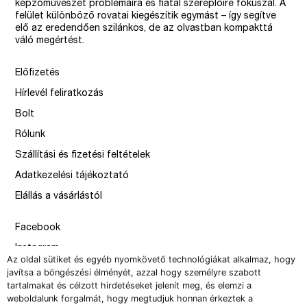
képzőművészet problémáira és fiatal szereplőire fókuszál. A
felület különböző rovatai kiegészítik egymást – így segítve
elő az eredendően szilánkos, de az olvastban kompakttá
váló megértést.
Előfizetés
Hírlevél feliratkozás
Bolt
Rólunk
Szállítási és fizetési feltételek
Adatkezelési tájékoztató
Elállás a vásárlástól
Facebook
Instagram
Az oldal sütiket és egyéb nyomkövető technológiákat alkalmaz, hogy
Issue
javítsa a böngészési élményét, azzal hogy személyre szabott
tartalmakat és célzott hirdetéseket jelenít meg, és elemzi a
–
weboldalunk forgalmát, hogy megtudjuk honnan érkeztek a