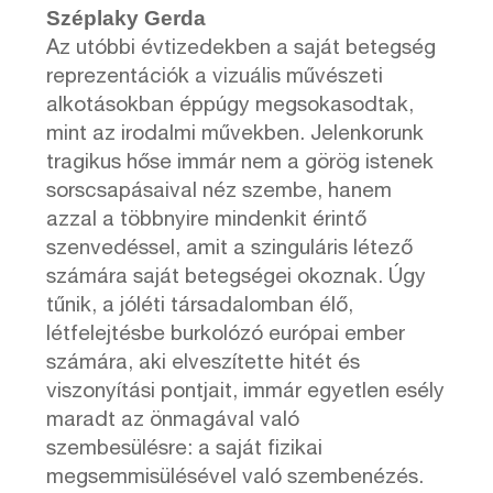
Széplaky Gerda
Az utóbbi évtizedekben a saját betegség
reprezentációk a vizuális művészeti
alkotásokban éppúgy megsokasodtak,
mint az irodalmi művekben. Jelenkorunk
tragikus hőse immár nem a görög istenek
sorscsapásaival néz szembe, hanem
azzal a többnyire mindenkit érintő
szenvedéssel, amit a szinguláris létező
számára saját betegségei okoznak. Úgy
tűnik, a jóléti társadalomban élő,
létfelejtésbe burkolózó európai ember
számára, aki elveszítette hitét és
viszonyítási pontjait, immár egyetlen esély
maradt az önmagával való
szembesülésre: a saját fizikai
megsemmisülésével való szembenézés.