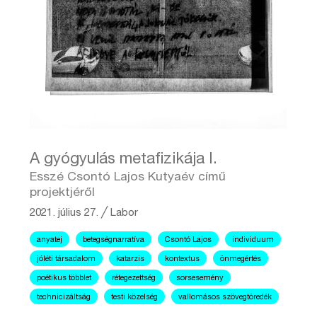
A gyógyulás metafizikája I.
Esszé Csontó Lajos Kutyaév című
projektjéről
2021. július 27.
╱
Labor
anyatej
betegségnarratíva
Csontó Lajos
individuum
jóléti társadalom
katarzis
kontextus
önmegértés
poétikus többlet
rétegezettség
sorsesemény
technicizáltság
testi közelség
vallomásos szövegtöredék