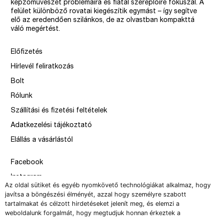
képzőművészet problémáira és fiatal szereplőire fókuszál. A
felület különböző rovatai kiegészítik egymást – így segítve
elő az eredendően szilánkos, de az olvastban kompakttá
váló megértést.
Előfizetés
Hírlevél feliratkozás
Bolt
Rólunk
Szállítási és fizetési feltételek
Adatkezelési tájékoztató
Elállás a vásárlástól
Facebook
Instagram
Az oldal sütiket és egyéb nyomkövető technológiákat alkalmaz, hogy
Issue
javítsa a böngészési élményét, azzal hogy személyre szabott
tartalmakat és célzott hirdetéseket jelenít meg, és elemzi a
–
weboldalunk forgalmát, hogy megtudjuk honnan érkeztek a