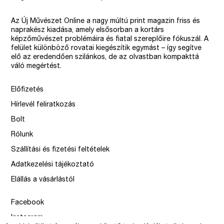
Az Új Művészet Online a nagy múltú print magazin friss és
naprakész kiadása, amely elsősorban a kortárs
képzőművészet problémáira és fiatal szereplőire fókuszál. A
felület különböző rovatai kiegészítik egymást – így segítve
elő az eredendően szilánkos, de az olvastban kompakttá
váló megértést.
Előfizetés
Hírlevél feliratkozás
Bolt
Rólunk
Szállítási és fizetési feltételek
Adatkezelési tájékoztató
Elállás a vásárlástól
Facebook
Instagram