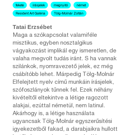
fekete
írásjelek
megnyitó
német
Resident Art Galéria
Tölg-Molnár Zoltán
Tatai Erzsébet
Maga a szókapcsolat valamiféle
misztikus, egyben nosztalgikus
vágyakozást implikál egy ismeretlen, de
valaha megvolt tudás iránt. S ha vannak
szilánkok, nyomravezető jelek, ez még
csábítóbb lehet. Márpedig Tölg-Molnár
Elfelejtett nyelv című munkáin írásjelek,
szófoszlányok tűnnek fel. Ezek néhány
kivételtől eltekintve a létige ragozott
alakjai, ezúttal németül, nem latinul.
Akárhogy is, a létige használata
ugyancsak Tölg-Molnár egyszerűsítési
igyekezetből fakad, a darabjaikra hullott