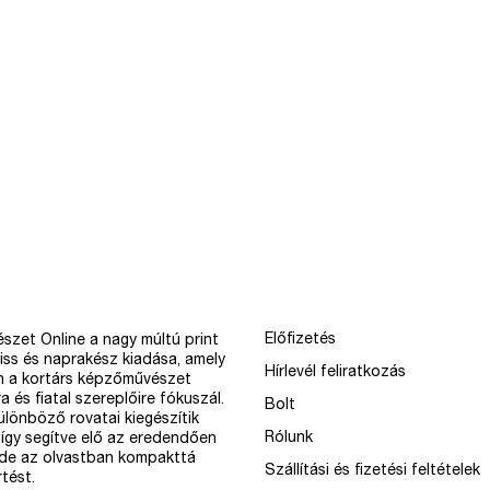
Előfizetés
szet Online a nagy múltú print
iss és naprakész kiadása, amely
Hírlevél feliratkozás
n a kortárs képzőművészet
a és fiatal szereplőire fókuszál.
Bolt
különböző rovatai kiegészítik
Rólunk
így segítve elő az eredendően
 de az olvastban kompakttá
Szállítási és fizetési feltételek
tést.