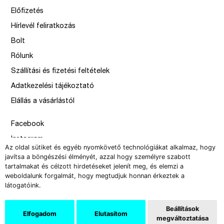
Előfizetés
Hírlevél feliratkozás
Bolt
Rólunk
Szállítási és fizetési feltételek
Adatkezelési tájékoztató
Elállás a vásárlástól
Facebook
Instagram
Az oldal sütiket és egyéb nyomkövető technológiákat alkalmaz, hogy
Issue
javítsa a böngészési élményét, azzal hogy személyre szabott
tartalmakat és célzott hirdetéseket jelenít meg, és elemzi a
–
weboldalunk forgalmát, hogy megtudjuk honnan érkeztek a
design by Solymosi Mór, Sirbik Attila
látogatóink.
webbyzolka
Beállítások
Elfogadom
Elutasítom
megváltoztatása
Copyright 2008-2026 Új Művészet