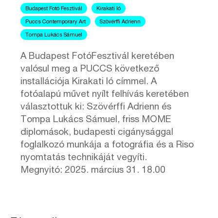
Budapest Fotó Fesztivál
Kirakati ló
Puccs Contemporary Art
Szövérffi Adrienn
Tompa Lukács Sámuel
A Budapest FotóFesztivál keretében
valósul meg a PUCCS következő
installációja Kirakati ló címmel. A
fotóalapú művet nyílt felhívás keretében
választottuk ki: Szövérffi Adrienn és
Tompa Lukács Sámuel, friss MOME
diplomások, budapesti cigánysággal
foglalkozó munkája a fotográfia és a Riso
nyomtatás technikáját vegyíti.
Megnyitó: 2025. március 31. 18.00