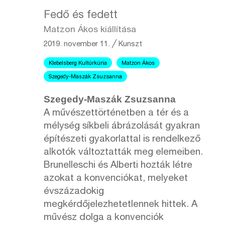
Fedő és fedett
Matzon Ákos kiállítása
2019. november 11.
╱
Kunszt
Klebelsberg Kultúrkúria
Matzon Ákos
Szegedy-Maszák Zsuzsanna
Szegedy-Maszák Zsuzsanna
A művészettörténetben a tér és a
mélység síkbeli ábrázolását gyakran
építészeti gyakorlattal is rendelkező
alkotók változtatták meg elemeiben.
Brunelleschi és Alberti hozták létre
azokat a konvenciókat, melyeket
évszázadokig
megkérdőjelezhetetlennek hittek. A
művész dolga a konvenciók