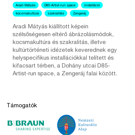
Aradi Mátyás
D85-Artist-run space
installáció
kocsmakultúra
szakralitás
Zengeráj
Aradi Mátyás kiállított képein
szélsőségesen eltérő ábrázolásmódok,
kocsmakultúra és szakralitás, illetve
kultúrtörténeti idézetek keverednek egy
helyspecifikus installációkkal telített és
kifacsart térben, a Dohány utcai D85-
Artist-run space, a Zengeráj falai között.
Támogatók