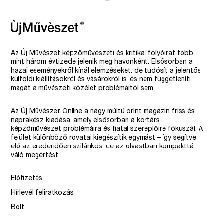
Az Új Művészet képzőművészeti és kritikai folyóirat több
mint három évtizede jelenik meg havonként. Elsősorban a
hazai eseményekről kínál elemzéseket, de tudósít a jelentős
külföldi kiállításokról és vásárokról is, és nem függetleníti
magát a művészeti közélet problémáitól sem.
Az Új Művészet Online a nagy múltú print magazin friss és
naprakész kiadása, amely elsősorban a kortárs
képzőművészet problémáira és fiatal szereplőire fókuszál. A
felület különböző rovatai kiegészítik egymást – így segítve
elő az eredendően szilánkos, de az olvastban kompakttá
váló megértést.
Előfizetés
Hírlevél feliratkozás
Bolt