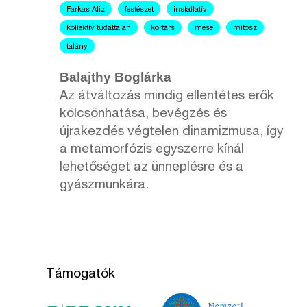
Farkas Aliz
festészet
installatív
kollektív tudattalan
kortárs
mese
mítosz
talány
Balajthy Boglárka
Az átváltozás mindig ellentétes erők
kölcsönhatása, bevégzés és
újrakezdés végtelen dinamizmusa, így
a metamorfózis egyszerre kínál
lehetőséget az ünneplésre és a
gyászmunkára.
Támogatók