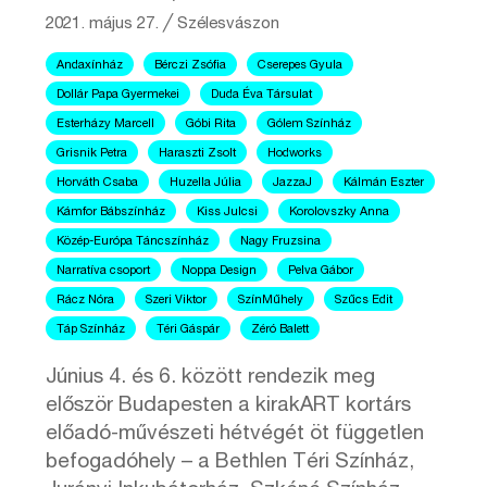
2021. május 27.
╱
Szélesvászon
Andaxínház
Bérczi Zsófia
Cserepes Gyula
Dollár Papa Gyermekei
Duda Éva Társulat
Esterházy Marcell
Góbi Rita
Gólem Színház
Grisnik Petra
Haraszti Zsolt
Hodworks
Horváth Csaba
Huzella Júlia
JazzaJ
Kálmán Eszter
Kámfor Bábszínház
Kiss Julcsi
Korolovszky Anna
Közép-Európa Táncszínház
Nagy Fruzsina
Narratíva csoport
Noppa Design
Pelva Gábor
Rácz Nóra
Szeri Viktor
SzínMűhely
Szűcs Edit
Táp Színház
Téri Gáspár
Zéró Balett
Június 4. és 6. között rendezik meg
először Budapesten a kirakART kortárs
előadó-művészeti hétvégét öt független
befogadóhely – a Bethlen Téri Színház,