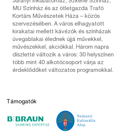
Jurányi Inkubátorház, Szkéné Színház,
MU Színház és az ötletgazda Trafó
Kortárs Művészetek Háza – közös
szervezésében. A város elhagyatott
kirakatai mellett kávézók és színházak
üvegablakai élednek újjá művekkel,
művészekkel, akciókkal. Három napra
díszletté változik a város: 30 helyszínen
több mint 40 alkotócsoport várja az
érdeklődőket változatos programokkal.
Támogatók