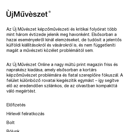
Az Új Művészet képzőművészeti és kritikai folyóirat több
mint három évtizede jelenik meg havonként. Elsősorban a
hazai eseményekről kínál elemzéseket, de tudósít a jelentős
külföldi kiállításokról és vásárokról is, és nem függetleníti
magát a művészeti közélet problémáitól sem.
Az Új Művészet Online a nagy múltú print magazin friss és
naprakész kiadása, amely elsősorban a kortárs
képzőművészet problémáira és fiatal szereplőire fókuszál. A
felület különböző rovatai kiegészítik egymást – így segítve
elő az eredendően szilánkos, de az olvastban kompakttá
váló megértést.
Előfizetés
Hírlevél feliratkozás
Bolt