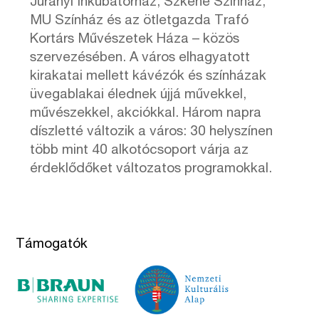
Jurányi Inkubátorház, Szkéné Színház,
MU Színház és az ötletgazda Trafó
Kortárs Művészetek Háza – közös
szervezésében. A város elhagyatott
kirakatai mellett kávézók és színházak
üvegablakai élednek újjá művekkel,
művészekkel, akciókkal. Három napra
díszletté változik a város: 30 helyszínen
több mint 40 alkotócsoport várja az
érdeklődőket változatos programokkal.
Támogatók