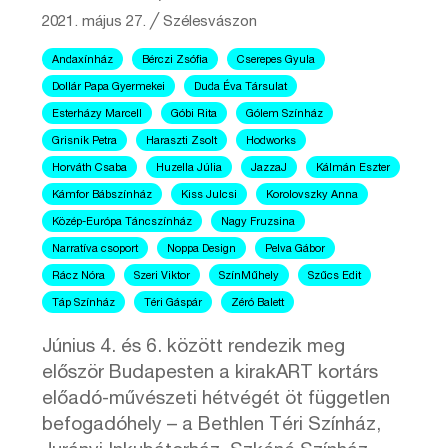
2021. május 27.
╱
Szélesvászon
Andaxínház
Bérczi Zsófia
Cserepes Gyula
Dollár Papa Gyermekei
Duda Éva Társulat
Esterházy Marcell
Góbi Rita
Gólem Színház
Grisnik Petra
Haraszti Zsolt
Hodworks
Horváth Csaba
Huzella Júlia
JazzaJ
Kálmán Eszter
Kámfor Bábszínház
Kiss Julcsi
Korolovszky Anna
Közép-Európa Táncszínház
Nagy Fruzsina
Narratíva csoport
Noppa Design
Pelva Gábor
Rácz Nóra
Szeri Viktor
SzínMűhely
Szűcs Edit
Táp Színház
Téri Gáspár
Zéró Balett
Június 4. és 6. között rendezik meg
először Budapesten a kirakART kortárs
előadó-művészeti hétvégét öt független
befogadóhely – a Bethlen Téri Színház,