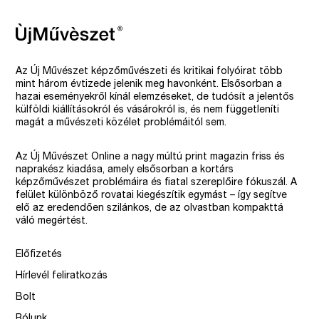
Az Új Művészet képzőművészeti és kritikai folyóirat több
mint három évtizede jelenik meg havonként. Elsősorban a
hazai eseményekről kínál elemzéseket, de tudósít a jelentős
külföldi kiállításokról és vásárokról is, és nem függetleníti
magát a művészeti közélet problémáitól sem.
Az Új Művészet Online a nagy múltú print magazin friss és
naprakész kiadása, amely elsősorban a kortárs
képzőművészet problémáira és fiatal szereplőire fókuszál. A
felület különböző rovatai kiegészítik egymást – így segítve
elő az eredendően szilánkos, de az olvastban kompakttá
váló megértést.
Előfizetés
Hírlevél feliratkozás
Bolt