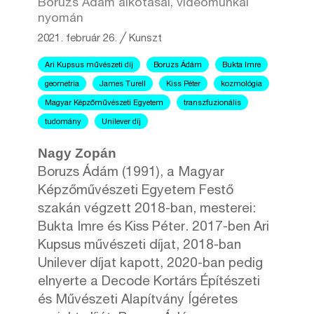
Boruzs Ádám alkotásai, videómunkái
nyomán
2021. február 26.
╱
Kunszt
Ari Kupsus művészeti díj
Boruzs Ádám
Bukta Imre
geometria
James Turell
Kiss Péter
kozmológia
Magyar Képzőművészeti Egyetem
transzfuzionális
tudomány
Unilever díj
Nagy Zopán
Boruzs Ádám (1991), a Magyar
Képzőművészeti Egyetem Festő
szakán végzett 2018-ban, mesterei:
Bukta Imre és Kiss Péter. 2017-ben Ari
Kupsus művészeti díjat, 2018-ban
Unilever díjat kapott, 2020-ban pedig
elnyerte a Decode Kortárs Építészeti
és Művészeti Alapítvány Ígéretes