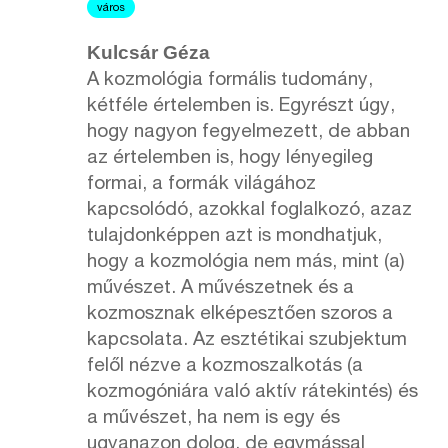
város
Kulcsár Géza
A kozmológia formális tudomány,
kétféle értelemben is. Egyrészt úgy,
hogy nagyon fegyelmezett, de abban
az értelemben is, hogy lényegileg
formai, a formák világához
kapcsolódó, azokkal foglalkozó, azaz
tulajdonképpen azt is mondhatjuk,
hogy a kozmológia nem más, mint (a)
művészet. A művészetnek és a
kozmosznak elképesztően szoros a
kapcsolata. Az esztétikai szubjektum
felől nézve a kozmoszalkotás (a
kozmogóniára való aktív rátekintés) és
a művészet, ha nem is egy és
ugyanazon dolog, de egymással