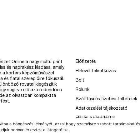
Előfizetés
szet Online a nagy múltú print
iss és naprakész kiadása, amely
Hírlevél feliratkozás
n a kortárs képzőművészet
a és fiatal szereplőire fókuszál.
Bolt
különböző rovatai kiegészítik
Rólunk
így segítve elő az eredendően
 de az olvastban kompakttá
Szállítási és fizetési feltételek
tést.
Adatkezelési tájékoztató
Elállás a vásárlástól
vítsa a böngészési élményét, azzal hogy személyre szabott tartalmakat és
udjuk honnan érkeztek a látogatóink.