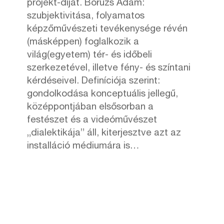
projekt-díját. Boruzs Ádám:
szubjektivitása, folyamatos
képzőművészeti tevékenysége révén
(másképpen) foglalkozik a
világ(egyetem) tér- és időbeli
szerkezetével, illetve fény- és színtani
kérdéseivel. Definíciója szerint:
gondolkodása konceptuális jellegű,
középpontjában elsősorban a
festészet és a videóművészet
„dialektikája” áll, kiterjesztve azt az
installáció médiumára is…