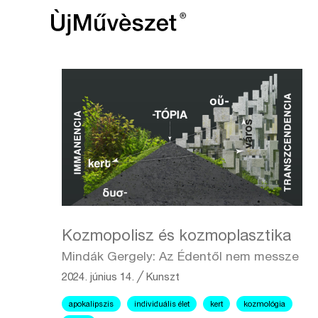
Kozmopolisz és kozmoplasztika
Mindák Gergely: Az Édentől nem messze
2024. június 14.
╱
Kunszt
apokalipszis
individuális élet
kert
kozmológia