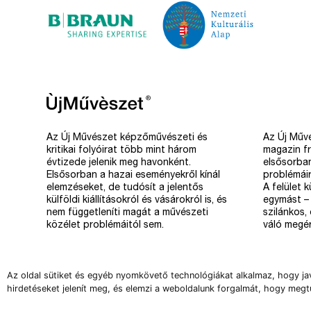
Az Új Művészet képzőművészeti és
Az Új Művé
kritikai folyóirat több mint három
magazin fr
évtizede jelenik meg havonként.
elsősorba
Elsősorban a hazai eseményekről kínál
problémáir
elemzéseket, de tudósít a jelentős
A felület 
külföldi kiállításokról és vásárokról is, és
egymást – 
nem függetleníti magát a művészeti
szilánkos,
közélet problémáitól sem.
váló megér
Az oldal sütiket és egyéb nyomkövető technológiákat alkalmaz, hogy ja
hirdetéseket jelenít meg, és elemzi a weboldalunk forgalmát, hogy megt
Copyright 2008-2026 Új Művészet