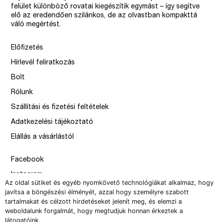
felület különböző rovatai kiegészítik egymást – így segítve
elő az eredendően szilánkos, de az olvastban kompakttá
váló megértést.
Előfizetés
Hírlevél feliratkozás
Bolt
Rólunk
Szállítási és fizetési feltételek
Adatkezelési tájékoztató
Elállás a vásárlástól
Facebook
Instagram
Az oldal sütiket és egyéb nyomkövető technológiákat alkalmaz, hogy
Issue
javítsa a böngészési élményét, azzal hogy személyre szabott
tartalmakat és célzott hirdetéseket jelenít meg, és elemzi a
–
weboldalunk forgalmát, hogy megtudjuk honnan érkeztek a
design by Solymosi Mór, Sirbik Attila
látogatóink.