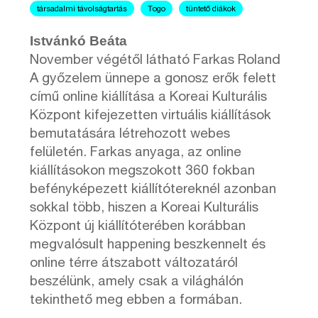
társadalmi távolságtartás
Togo
tüntető diákok
Istvánkó Beáta
November végétől látható Farkas Roland
A győzelem ünnepe a gonosz erők felett
című online kiállítása a Koreai Kulturális
Központ kifejezetten virtuális kiállítások
bemutatására létrehozott webes
felületén. Farkas anyaga, az online
kiállításokon megszokott 360 fokban
befényképezett kiállítótereknél azonban
sokkal több, hiszen a Koreai Kulturális
Központ új kiállítóterében korábban
megvalósult happening beszkennelt és
online térre átszabott változatáról
beszélünk, amely csak a világhálón
tekinthető meg ebben a formában.