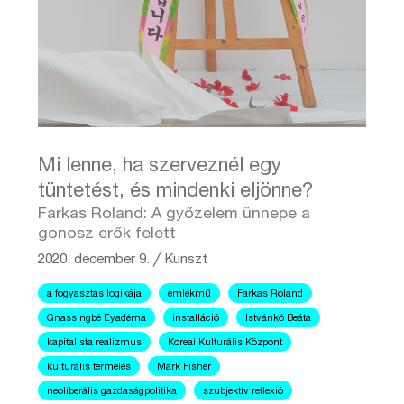
Mi lenne, ha szerveznél egy
tüntetést, és mindenki eljönne?
Farkas Roland: A győzelem ünnepe a
gonosz erők felett
2020. december 9.
╱
Kunszt
a fogyasztás logikája
emlékmű
Farkas Roland
Gnassingbé Eyadéma
installáció
Istvánkó Beáta
kapitalista realizmus
Koreai Kulturális Központ
kulturális termelés
Mark Fisher
neoliberális gazdaságpolitika
szubjektív reflexió