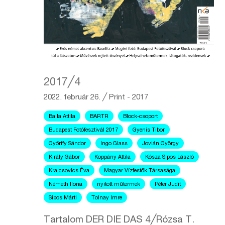
2017╱4
2022. február 26.
╱
Print - 2017
Balla Attila
BARTR
Block-csoport
Budapest Fotófesztivál 2017
Gyenis Tibor
Győrffy Sándor
Ingo Glass
Jovián György
Király Gábor
Koppány Attila
Kósza Sipos László
Krajcsovics Éva
Magyar Vízfestők Társasága
Németh Ilona
nyitott műtermek
Péter Judit
Sipos Márti
Tolnay Imre
Tartalom DER DIE DAS 4╱Rózsa T.