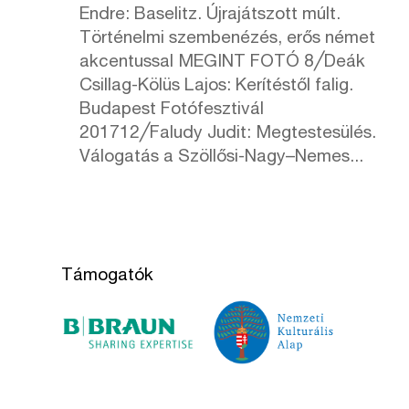
Endre: Baselitz. Újrajátszott múlt.
Történelmi szembenézés, erős német
akcentussal MEGINT FOTÓ 8╱Deák
Csillag-Kölüs Lajos: Kerítéstől falig.
Budapest Fotófesztivál
201712╱Faludy Judit: Megtestesülés.
Válogatás a Szöllősi-Nagy–Nemes...
Támogatók