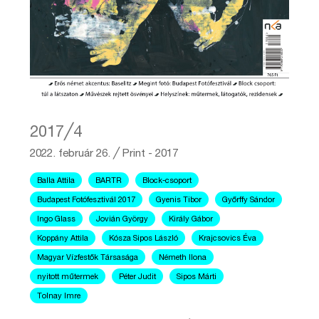
2017╱4
2022. február 26.
╱
Print - 2017
Balla Attila
BARTR
Block-csoport
Budapest Fotófesztivál 2017
Gyenis Tibor
Győrffy Sándor
Ingo Glass
Jovián György
Király Gábor
Koppány Attila
Kósza Sipos László
Krajcsovics Éva
Magyar Vízfestők Társasága
Németh Ilona
nyitott műtermek
Péter Judit
Sipos Márti
Tolnay Imre