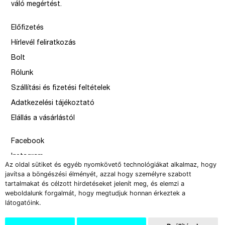
váló megértést.
Előfizetés
Hírlevél feliratkozás
Bolt
Rólunk
Szállítási és fizetési feltételek
Adatkezelési tájékoztató
Elállás a vásárlástól
Facebook
Instagram
Az oldal sütiket és egyéb nyomkövető technológiákat alkalmaz, hogy
Issue
javítsa a böngészési élményét, azzal hogy személyre szabott
tartalmakat és célzott hirdetéseket jelenít meg, és elemzi a
–
weboldalunk forgalmát, hogy megtudjuk honnan érkeztek a
design by Solymosi Mór, Sirbik Attila
látogatóink.
webbyzolka