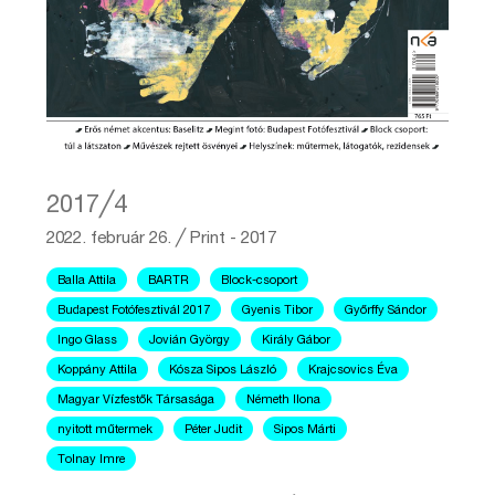
2017╱4
2022. február 26.
╱
Print - 2017
Balla Attila
BARTR
Block-csoport
Budapest Fotófesztivál 2017
Gyenis Tibor
Győrffy Sándor
Ingo Glass
Jovián György
Király Gábor
Koppány Attila
Kósza Sipos László
Krajcsovics Éva
Magyar Vízfestők Társasága
Németh Ilona
nyitott műtermek
Péter Judit
Sipos Márti
Tolnay Imre