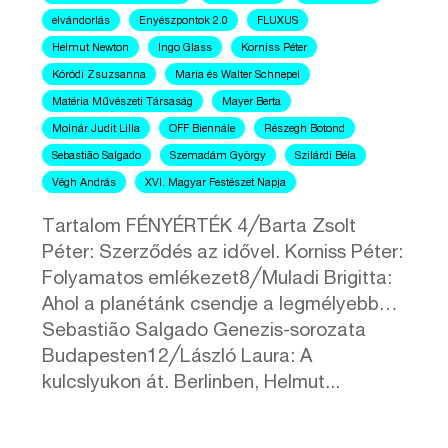
elvándorlás
Enyészpontok 2.0
FLUXUS
Helmut Newton
Ingo Glass
Korniss Péter
Kóródi Zsuzsanna
Maria és Walter Schnepel
Matéria Művészeti Társaság
Mayer Berta
Molnár Judit Lilla
OFF Biennále
Részegh Botond
Sebastião Salgado
Szemadám György
Szilárdi Béla
Végh András
XVI. Magyar Festészet Napja
Tartalom FÉNYÉRTÉK 4╱Barta Zsolt
Péter: Szerződés az idővel. Korniss Péter:
Folyamatos emlékezet8╱Muladi Brigitta:
Ahol a planétánk csendje a legmélyebb…
Sebastião Salgado Genezis-sorozata
Budapesten12╱László Laura: A
kulcslyukon át. Berlinben, Helmut...