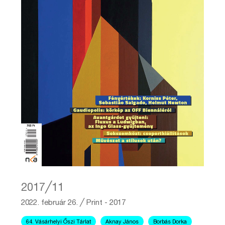
2017╱11
2022. február 26.
╱
Print - 2017
64. Vásárhelyi Őszi Tárlat
Aknay János
Borbás Dorka