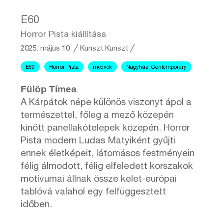
E60
Horror Pista kiállítása
2025. május 10.
╱
Kunszt
Kunszt ╱
E60
Horror Pista
medvék
Nagyházi Contemporary
Fülöp Tímea
A Kárpátok népe különös viszonyt ápol a
természettel, főleg a mező közepén
kinőtt panellakótelepek közepén. Horror
Pista modern Ludas Matyiként gyűjti
ennek életképeit, látomásos festményein
félig álmodott, félig elfeledett korszakok
motívumai állnak össze kelet-európai
tablóvá valahol egy felfüggesztett
időben.