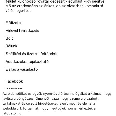
felület különböző rovatai kiegészítik egymást – így segítve
elő az eredendően szilánkos, de az olvastban kompakttá
váló megértést.
Előfizetés
Hírlevél feliratkozás
Bolt
Rólunk
Szállítási és fizetési feltételek
Adatkezelési tájékoztató
Elállás a vásárlástól
Facebook
Instagram
Az oldal sütiket és egyéb nyomkövető technológiákat alkalmaz, hogy
Issue
javítsa a böngészési élményét, azzal hogy személyre szabott
tartalmakat és célzott hirdetéseket jelenít meg, és elemzi a
–
weboldalunk forgalmát, hogy megtudjuk honnan érkeztek a
design by Solymosi Mór, Sirbik Attila
látogatóink.