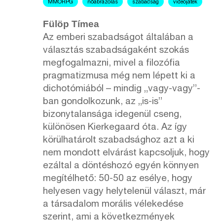
MMORPG
nőábrázolás
szabadság
videójáték
Fülöp Tímea
Az emberi szabadságot általában a
választás szabadságaként szokás
megfogalmazni, mivel a filozófia
pragmatizmusa még nem lépett ki a
dichotómiából – mindig „vagy-vagy”-
ban gondolkozunk, az „is-is”
bizonytalansága idegenül cseng,
különösen Kierkegaard óta. Az így
körülhatárolt szabadsághoz azt a ki
nem mondott elvárást kapcsoljuk, hogy
ezáltal a döntéshozó egyén könnyen
megítélhető: 50-50 az esélye, hogy
helyesen vagy helytelenül választ, már
a társadalom morális vélekedése
szerint, ami a következmények