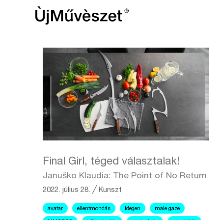
Final Girl, téged választalak!
Januško Klaudia: The Point of No Return
2022. július 28.
╱
Kunszt
avatar
ellentmondás
idegen
male gaze