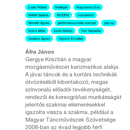
Csáki Róbert
festékpor
Krajcsovics Éva
MANK Galéria
MODEM
monokróm
Németh Ágnes
performanszvideó-sorozat
pop up
Szűcs Attila
Szűts Miklós
Tarr Hajnalka
Verebics Ágnes
Vojnich Erzsébet
Áfra János
Gergye Krisztián a magyar
mozgásművészet karizmatikus alakja.
A jávai táncok és a kortárs technikák
ötvözéséből kibontakozó, magas
színvonalú előadói tevékenységét,
rendezői és koreográfusi munkásságát
jelentős szakmai elismerésekkel
igazolta vissza a szakma, például a
Magyar Táncművészek Szövetsége
2008-ban az évad legjobb férfi