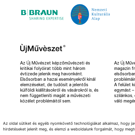
Az Új Művészet képzőművészeti és
Az Új Művé
kritikai folyóirat több mint három
magazin fr
évtizede jelenik meg havonként.
elsősorba
Elsősorban a hazai eseményekről kínál
problémáir
elemzéseket, de tudósít a jelentős
A felület 
külföldi kiállításokról és vásárokról is, és
egymást – 
nem függetleníti magát a művészeti
szilánkos,
közélet problémáitól sem.
váló megér
Az oldal sütiket és egyéb nyomkövető technológiákat alkalmaz, hogy ja
hirdetéseket jelenít meg, és elemzi a weboldalunk forgalmát, hogy megt
Copyright 2008-2026 Új Művészet