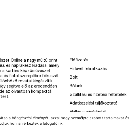
Előfizetés
szet Online a nagy múltú print
iss és naprakész kiadása, amely
Hírlevél feliratkozás
n a kortárs képzőművészet
a és fiatal szereplőire fókuszál.
Bolt
különböző rovatai kiegészítik
Rólunk
így segítve elő az eredendően
 de az olvastban kompakttá
Szállítási és fizetési feltételek
tést.
Adatkezelési tájékoztató
Elállás a vásárlástól
vítsa a böngészési élményét, azzal hogy személyre szabott tartalmakat és
udjuk honnan érkeztek a látogatóink.