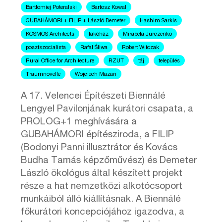
Bartłomiej Poteralski
Bartosz Kowal
GUBAHÁMORI + FILIP + László Demeter
Hashim Sarkis
KOSMOS Architects
lakóház
Mirabela Jurczenko
posztszocialista
Rafał Śliwa
Robert Witczak
Rural Office for Architecture
RZUT
táj
település
Traumnovelle
Wojciech Mazan
A 17. Velencei Építészeti Biennálé
Lengyel Pavilonjának kurátori csapata, a
PROLOG+1 meghívására a
GUBAHÁMORI építésziroda, a FILIP
(Bodonyi Panni illusztrátor és Kovács
Budha Tamás képzőművész) és Demeter
László ökológus által készített projekt
része a hat nemzetközi alkotócsoport
munkáiból álló kiállításnak. A Biennálé
főkurátori koncepciójához igazodva, a