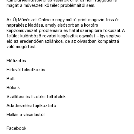
külföldi kiállításokról és vásárokról is, és nem függetleníti
magát a művészeti közélet problémáitól sem.
Az Új Művészet Online a nagy múltú print magazin friss és
naprakész kiadása, amely elsősorban a kortárs
képzőművészet problémáira és fiatal szereplőire fókuszál. A
felület különböző rovatai kiegészítik egymást – így segítve
elő az eredendően szilánkos, de az olvastban kompakttá
váló megértést.
Előfizetés
Hírlevél feliratkozás
Bolt
Rólunk
Szállítási és fizetési feltételek
Adatkezelési tájékoztató
Elállás a vásárlástól
Facebook