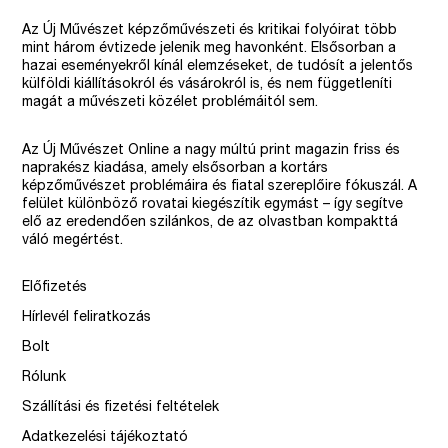
Az Új Művészet képzőművészeti és kritikai folyóirat több
mint három évtizede jelenik meg havonként. Elsősorban a
hazai eseményekről kínál elemzéseket, de tudósít a jelentős
külföldi kiállításokról és vásárokról is, és nem függetleníti
magát a művészeti közélet problémáitól sem.
Az Új Művészet Online a nagy múltú print magazin friss és
naprakész kiadása, amely elsősorban a kortárs
képzőművészet problémáira és fiatal szereplőire fókuszál. A
felület különböző rovatai kiegészítik egymást – így segítve
elő az eredendően szilánkos, de az olvastban kompakttá
váló megértést.
Előfizetés
Hírlevél feliratkozás
Bolt
Rólunk
Szállítási és fizetési feltételek
Adatkezelési tájékoztató