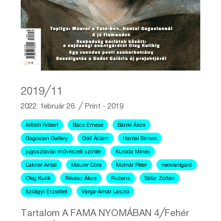
2019╱11
2022. február 26.
╱
Print - 2019
Alföldi Róbert
Bács Emese
Bánki Ákos
Gagosian Gallery
Gáll Ádám
Hantai Simon
jugoszláviai művészeti színtér
Kuroda Mineo
Lakner Antal
Maurer Dóra
Molnár Péter
neovantgárd
Oleg Kulik
Révész Ákos
Rubens
Sáfár Zoltán
Szilágyi Erzsébet
Varga-Amár László
Tartalom A FAMA NYOMÁBAN 4╱Fehér