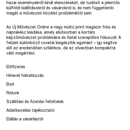
hazai eseményekről kínál elemzéseket, de tudósít a jelentős
külföldi kiállításokról és vásárokról is, és nem függetleníti
magát a művészeti közélet problémáitól sem.
Az Új Művészet Online a nagy múltú print magazin friss és
naprakész kiadása, amely elsősorban a kortárs
képzőművészet problémáira és fiatal szereplőire fókuszál. A
felület különböző rovatai kiegészítik egymást – így segítve
elő az eredendően szilánkos, de az olvastban kompakttá
váló megértést.
Előfizetés
Hírlevél feliratkozás
Bolt
Rólunk
Szállítási és fizetési feltételek
Adatkezelési tájékoztató
Elállás a vásárlástól