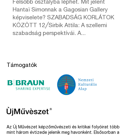
Felsőbb osztályba léphet. Mit jelent
Hantaï Simonnak a Gagosian Gallery
képviselete? SZABADSÁG KORLÁTOK
KÖZÖTT 12╱Sirbik Attila: A szellemi
szabadság perspektívái. A...
Támogatók
Az Új Művészet képzőművészeti és kritikai folyóirat több
mint három évtizede jelenik meg havonként. Elsősorban a