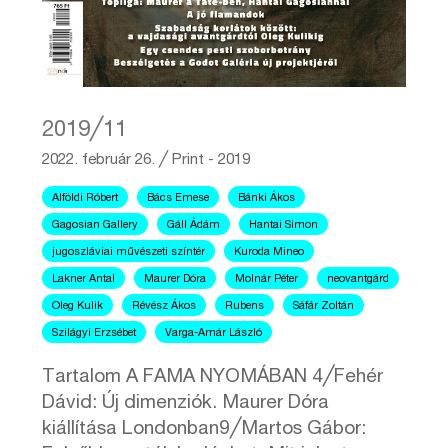
2019╱11
2022. február 26.
╱
Print - 2019
Alföldi Róbert
Bács Emese
Bánki Ákos
Gagosian Gallery
Gáll Ádám
Hantai Simon
jugoszláviai művészeti színtér
Kuroda Mineo
Lakner Antal
Maurer Dóra
Molnár Péter
neovantgárd
Oleg Kulik
Révész Ákos
Rubens
Sáfár Zoltán
Szilágyi Erzsébet
Varga-Amár László
Tartalom A FAMA NYOMÁBAN 4╱Fehér
Dávid: Új dimenziók. Maurer Dóra
kiállítása Londonban9╱Martos Gábor: