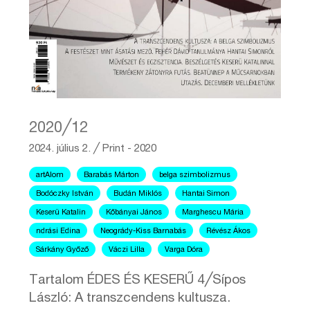
2020╱12
2024. július 2.
╱
Print - 2020
artAlom
Barabás Márton
belga szimbolizmus
Bodóczky István
Budán Miklós
Hantai Simon
Keserü Katalin
Kőbányai János
Marghescu Mária
ndrási Edina
Neogrády-Kiss Barnabás
Révész Ákos
Sárkány Győző
Váczi Lilla
Varga Dóra
Tartalom ÉDES ÉS KESERŰ 4╱Sípos
László: A transzcendens kultusza.