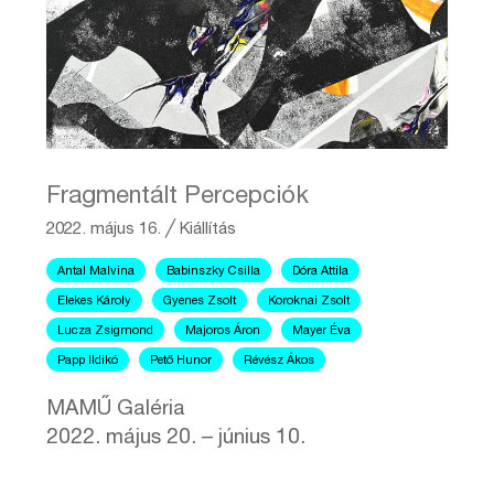
Fragmentált Percepciók
2022. május 16.
╱
Kiállítás
Antal Malvina
Babinszky Csilla
Dóra Attila
Elekes Károly
Gyenes Zsolt
Koroknai Zsolt
Lucza Zsigmond
Majoros Áron
Mayer Éva
Papp Ildikó
Pető Hunor
Révész Ákos
MAMŰ Galéria
2022. május 20. – június 10.