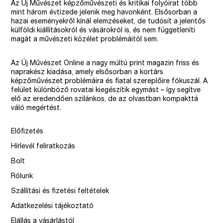
Az Új Művészet képzőművészeti és kritikai folyóirat több
mint három évtizede jelenik meg havonként. Elsősorban a
hazai eseményekről kínál elemzéseket, de tudósít a jelentős
külföldi kiállításokról és vásárokról is, és nem függetleníti
magát a művészeti közélet problémáitól sem.
Az Új Művészet Online a nagy múltú print magazin friss és
naprakész kiadása, amely elsősorban a kortárs
képzőművészet problémáira és fiatal szereplőire fókuszál. A
felület különböző rovatai kiegészítik egymást – így segítve
elő az eredendően szilánkos, de az olvastban kompakttá
váló megértést.
Előfizetés
Hírlevél feliratkozás
Bolt
Rólunk
Szállítási és fizetési feltételek
Adatkezelési tájékoztató
Elállás a vásárlástól