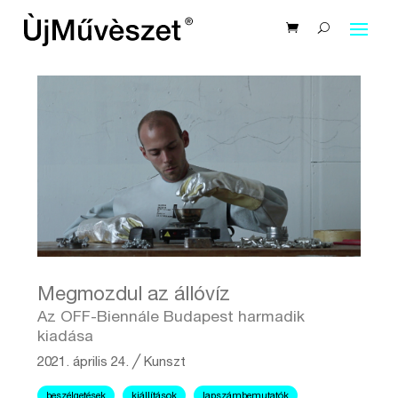
Megmozdul az állóvíz
Az OFF-Biennále Budapest harmadik
kiadása
2021. április 24.
╱
Kunszt
beszélgetések
kiállítások
lapszámbemutatók