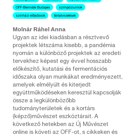
OFF-Biennále Budapes
szimpóziumok
színházi előadások
tárlatvezetések
Molnár Ráhel Anna
Ugyan az idei kiadásban a résztvevő
projektek létszáma kisebb, a pandémia
nyomán a különböző projektek az eredeti
tervekhez képest egy évvel hosszabb
előkészítő, kutatási és fermentációs
időszaka olyan munkákat eredményezett,
amelyek elmélyült és kiterjedt
együttműködéseken keresztül kapcsolják
össze a legkülönbözőbb
tudományterületek és a kortárs
(képző)művészet eszköztárait. A
következő hetekben az Új Művészet
online is követi az OFF-ot, s cikkeken és