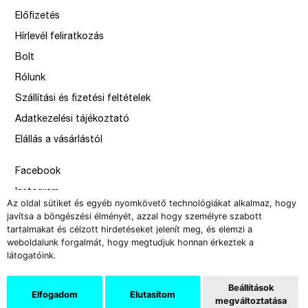
Előfizetés
Hírlevél feliratkozás
Bolt
Rólunk
Szállítási és fizetési feltételek
Adatkezelési tájékoztató
Elállás a vásárlástól
Facebook
Instagram
Az oldal sütiket és egyéb nyomkövető technológiákat alkalmaz, hogy
Issue
javítsa a böngészési élményét, azzal hogy személyre szabott
tartalmakat és célzott hirdetéseket jelenít meg, és elemzi a
–
weboldalunk forgalmát, hogy megtudjuk honnan érkeztek a
design by Solymosi Mór, Sirbik Attila
látogatóink.
webbyzolka
Beállítások
Elfogadom
Elutasítom
megváltoztatása
Copyright 2008-2026 Új Művészet