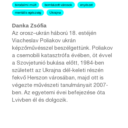
birodalmi múlt
bombázott városok
enyészet
mentális egészség
Ukrajna
Danka Zsófia
Az orosz–ukrán háború 18. estéjén
Viacheslav Poliakov ukrán
képzőművésszel beszélgettünk. Poliakov
a csernobili katasztrófa évében, öt évvel
a Szovjetunió bukása előtt, 1984-ben
született az Ukrajna dél-keleti részén
fekvő Herszon városában, majd ott is
végezte művészeti tanulmányait 2007-
ben. Az egyetemi évei befejezése óta
Lvivben él és dolgozik.