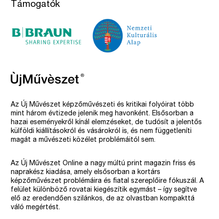
Támogatók
Az Új Művészet képzőművészeti és kritikai folyóirat több
mint három évtizede jelenik meg havonként. Elsősorban a
hazai eseményekről kínál elemzéseket, de tudósít a jelentős
külföldi kiállításokról és vásárokról is, és nem függetleníti
magát a művészeti közélet problémáitól sem.
Az Új Művészet Online a nagy múltú print magazin friss és
naprakész kiadása, amely elsősorban a kortárs
képzőművészet problémáira és fiatal szereplőire fókuszál. A
felület különböző rovatai kiegészítik egymást – így segítve
elő az eredendően szilánkos, de az olvastban kompakttá
váló megértést.