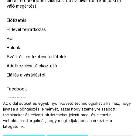
elő az eredendően szilánkos, de az olvastban kompakttá
váló megértést.
Előfizetés
Hírlevél feliratkozás
Bolt
Rólunk
Szállítási és fizetési feltételek
Adatkezelési tájékoztató
Elállás a vásárlástól
Facebook
Instagram
Az oldal sütiket és egyéb nyomkövető technológiákat alkalmaz, hogy
Issue
javítsa a böngészési élményét, azzal hogy személyre szabott
tartalmakat és célzott hirdetéseket jelenít meg, és elemzi a
–
weboldalunk forgalmát, hogy megtudjuk honnan érkeztek a
design by Solymosi Mór, Sirbik Attila
látogatóink.
webbyzolka