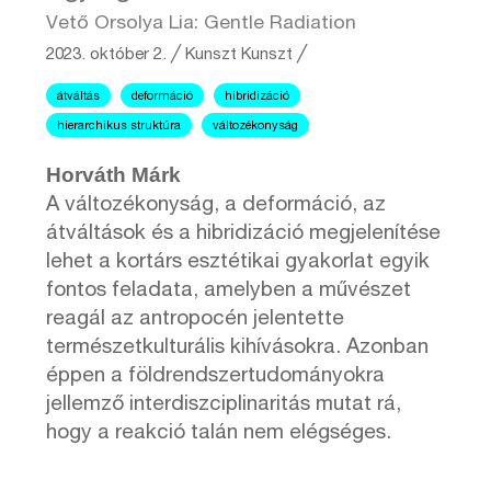
Vető Orsolya Lia: Gentle Radiation
2023. október 2.
╱
Kunszt
Kunszt ╱
átváltás
deformáció
hibridizáció
hierarchikus struktúra
változékonyság
Horváth Márk
A változékonyság, a deformáció, az
átváltások és a hibridizáció megjelenítése
lehet a kortárs esztétikai gyakorlat egyik
fontos feladata, amelyben a művészet
reagál az antropocén jelentette
természetkulturális kihívásokra. Azonban
éppen a földrendszertudományokra
jellemző interdiszciplinaritás mutat rá,
hogy a reakció talán nem elégséges.