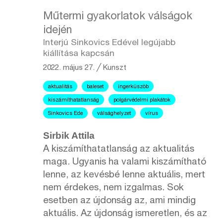
Műtermi gyakorlatok válságok
idején
Interjú Sinkovics Edével legújabb
kiállítása kapcsán
2022. május 27.
╱
Kunszt
aktualitás
baleset
ingerküszöb
kiszámíthatatlanság
polgárvédelmi plakátok
Sinkovics Ede
válsághelyzet
vírus
Sirbik Attila
A kiszámíthatatlanság az aktualitás
maga. Ugyanis ha valami kiszámítható
lenne, az kevésbé lenne aktuális, mert
nem érdekes, nem izgalmas. Sok
esetben az újdonság az, ami mindig
aktuális. Az újdonság ismeretlen, és az