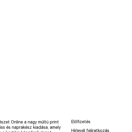
Előfizetés
szet Online a nagy múltú print
iss és naprakész kiadása, amely
Hírlevél feliratkozás