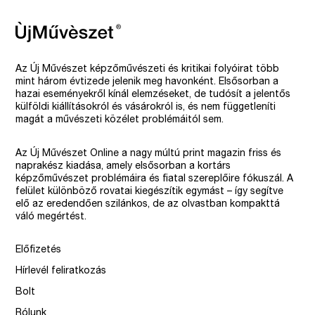
Az Új Művészet képzőművészeti és kritikai folyóirat több
mint három évtizede jelenik meg havonként. Elsősorban a
hazai eseményekről kínál elemzéseket, de tudósít a jelentős
külföldi kiállításokról és vásárokról is, és nem függetleníti
magát a művészeti közélet problémáitól sem.
Az Új Művészet Online a nagy múltú print magazin friss és
naprakész kiadása, amely elsősorban a kortárs
képzőművészet problémáira és fiatal szereplőire fókuszál. A
felület különböző rovatai kiegészítik egymást – így segítve
elő az eredendően szilánkos, de az olvastban kompakttá
váló megértést.
Előfizetés
Hírlevél feliratkozás
Bolt
Rólunk