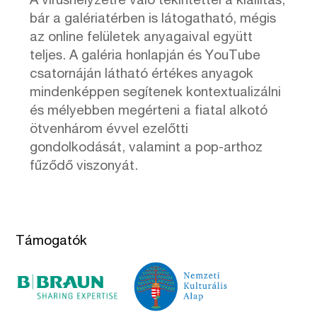
A vírushelyzetre való tekintettel a kiállítás,
bár a galériatérben is látogatható, mégis
az online felületek anyagaival együtt
teljes. A galéria honlapján és YouTube
csatornáján látható értékes anyagok
mindenképpen segítenek kontextualizálni
és mélyebben megérteni a fiatal alkotó
ötvenhárom évvel ezelőtti
gondolkodását, valamint a pop-arthoz
fűződő viszonyát.
Támogatók