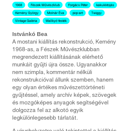
1968
Fészek Művészklub
Forgács Péter
kakukktojás
Kemény György
Molnár Éva
pop-art
Twiggy
Vintage Galéria
Wallkyd-festék
Istvánkó Bea
A mostani kiállítás rekonstrukció, Kemény
1968-as, a Fészek Művészklubban
megrendezett kiállításának elérhető
munkáit gyűjti újra össze. Ugyanakkor
nem szimpla, kommentár nélküli
rekonstrukcióval állunk szemben, hanem
egy olyan értékes művészettörténeti
gyűjtéssel, amely archív képek, szövegek
és mozgóképes anyagok segítségével
dolgozza fel az alkotó egyik
legkülönlegesebb tárlatát.