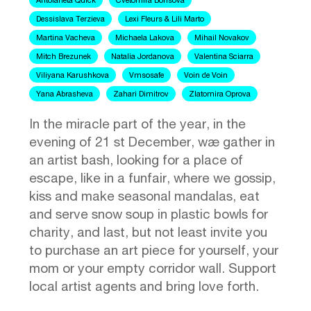
Antoianeta Quick
Cvetomira Borisova
Dessislava Terzieva
Lexi Fleurs & Lili Marto
Martina Vacheva
Michaela Lakova
Mihail Novakov
Mitch Brezunek
Natalia Jordanova
Valentina Sciarra
Viliyana Karushkova
Vmsosafe
Voin de Voin
Yana Abrasheva
Zahari Dimitrov
Zlatomira Oprova
In the miracle part of the year, in the
evening of 21 st December, wæ gather in
an artist bash, looking for a place of
escape, like in a funfair, where we gossip,
kiss and make seasonal mandalas, eat
and serve snow soup in plastic bowls for
charity, and last, but not least invite you
to purchase an art piece for yourself, your
mom or your empty corridor wall. Support
local artist agents and bring love forth.