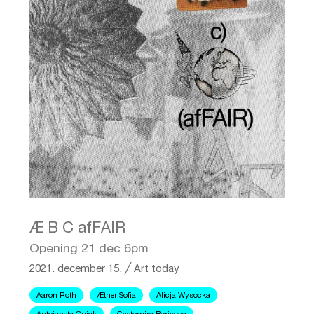
Æ B C afFAIR
Opening 21 dec 6pm
2021. december 15.
╱
Art today
Aaron Roth
Æther Sofia
Alicja Wysocka