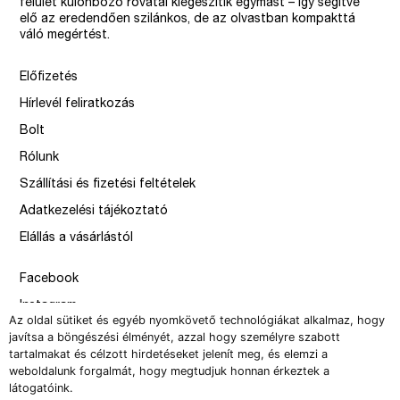
felület különböző rovatai kiegészítik egymást – így segítve
elő az eredendően szilánkos, de az olvastban kompakttá
váló megértést.
Előfizetés
Hírlevél feliratkozás
Bolt
Rólunk
Szállítási és fizetési feltételek
Adatkezelési tájékoztató
Elállás a vásárlástól
Facebook
Instagram
Az oldal sütiket és egyéb nyomkövető technológiákat alkalmaz, hogy
Issue
javítsa a böngészési élményét, azzal hogy személyre szabott
tartalmakat és célzott hirdetéseket jelenít meg, és elemzi a
–
weboldalunk forgalmát, hogy megtudjuk honnan érkeztek a
design by Solymosi Mór, Sirbik Attila
látogatóink.